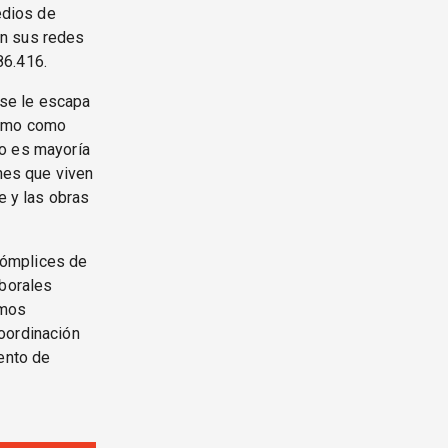
edios de
en sus redes
86.416.
 se le escapa
ismo como
no es mayoría
enes que viven
e y las obras
cómplices de
aborales
emos
oordinación
iento de