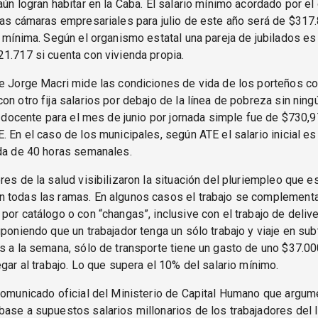
aún logran habitar en la Caba. El salario mínimo acordado por el
las cámaras empresariales para julio de este año será de $317
n mínima. Según el organismo estatal una pareja de jubilados es
1.717 si cuenta con vivienda propia.
e Jorge Macri mide las condiciones de vida de los porteños co
on otro fija salarios por debajo de la línea de pobreza sin ningún
al docente para el mes de junio por jornada simple fue de $730,
. En el caso de los municipales, según ATE el salario inicial e
ada de 40 horas semanales.
res de la salud visibilizaron la situación del pluriempleo que 
 todas las ramas. En algunos casos el trabajo se complementa
por catálogo o con “changas”, inclusive con el trabajo de deliv
uponiendo que un trabajador tenga un sólo trabajo y viaje en sub
s a la semana, sólo de transporte tiene un gasto de uno $37.
egar al trabajo. Lo que supera el 10% del salario mínimo.
comunicado oficial del Ministerio de Capital Humano que argum
ase a supuestos salarios millonarios de los trabajadores del I