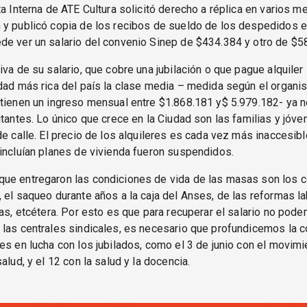
ta Interna de ATE Cultura solicitó derecho a réplica en varios m
 y publicó copia de los recibos de sueldo de los despedidos 
de ver un salario del convenio Sinep de $434.384 y otro de $5
iva de su salario, que cobre una jubilación o que pague alquiler
udad más rica del país la clase media – medida según el organ
tienen un ingreso mensual entre $1.868.181 y$ 5.979.182- ya 
itantes. Lo único que crece en la Ciudad son las familias y jóv
de calle. El precio de los alquileres es cada vez más inaccesibl
incluían planes de vivienda fueron suspendidos.
ue entregaron las condiciones de vida de las masas son los 
 el saqueo durante años a la caja del Anses, de las reformas l
ras, etcétera. Por esto es que para recuperar el salario no pod
las centrales sindicales, es necesario que profundicemos la c
es en lucha con los jubilados, como el 3 de junio con el movim
alud, y el 12 con la salud y la docencia.