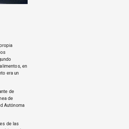
 propia
los
egundo
 alimentos, en
to era un
ante de
ínea de
dad Autónoma
les de las