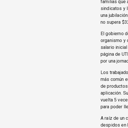
familias que 
sindicatos y 
una jubilació
no supera $32
El gobierno d
organismo y c
salario inici
página de UTE
por una jorn
Los trabajado
más común en
de productos 
aplicación. S
vuelta 5 vece
para poder ll
A raíz de un 
despidos en b