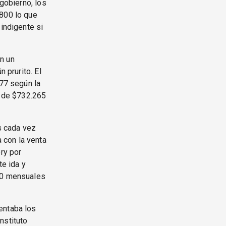
 gobierno, los
.800 lo que
 indigente si
n un
 prurito. El
977 según la
s de $732.265
es cada vez
 con la venta
ery por
te ida y
000 mensuales
entaba los
nstituto