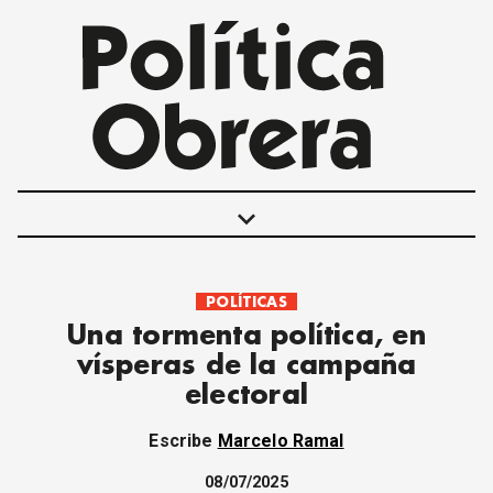
keyboard_arrow_down
POLÍTICAS
POLÍTICAS
Una tormenta política, en
INTERNACIONALES
vísperas de la campaña
MOVIMIENTO OBRERO
electoral
MUJER
ECONOMÍA
Escribe
Marcelo Ramal
SOCIEDAD Y CULTURA
JUVENTUD
08/07/2025