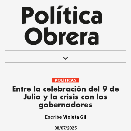
keyboard_arrow_down
POLÍTICAS
POLÍTICAS
Entre la celebración del 9 de
INTERNACIONALES
Julio y la crisis con los
MOVIMIENTO OBRERO
gobernadores
MUJER
ECONOMÍA
Escribe
Violeta Gil
SOCIEDAD Y CULTURA
JUVENTUD
08/07/2025