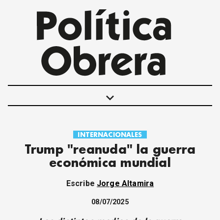
keyboard_arrow_down
INTERNACIONALES
POLÍTICAS
Trump "reanuda" la guerra
INTERNACIONALES
económica mundial
MOVIMIENTO OBRERO
MUJER
Escribe
Jorge Altamira
ECONOMÍA
SOCIEDAD Y CULTURA
08/07/2025
JUVENTUD