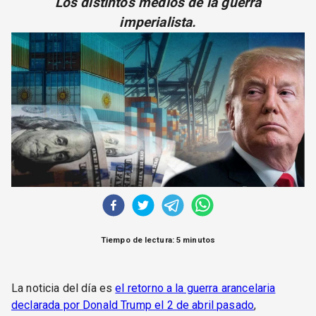
Los distintos medios de la guerra
CORREO DE LECTORES
imperialista.
DEBATE
ARCHIVO
DECLARACIONES
OPINIÓN
ALTAMIRA RESPONDE
Política Obrera Revista
CONTACTO
Tiempo de lectura: 5 minutos
La noticia del día es
el retorno a la guerra arancelaria
declarada por Donald Trump el 2 de abril pasado
,