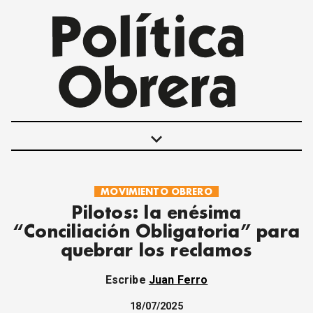
keyboard_arrow_down
MOVIMIENTO OBRERO
POLÍTICAS
Pilotos: la enésima
INTERNACIONALES
“Conciliación Obligatoria” para
MOVIMIENTO OBRERO
quebrar los reclamos
MUJER
ECONOMÍA
Escribe
Juan Ferro
SOCIEDAD Y CULTURA
JUVENTUD
18/07/2025