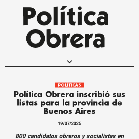
keyboard_arrow_down
POLÍTICAS
POLÍTICAS
Política Obrera inscribió sus
INTERNACIONALES
listas para la provincia de
MOVIMIENTO OBRERO
Buenos Aires
MUJER
ECONOMÍA
19/07/2025
SOCIEDAD Y CULTURA
800 candidatos obreros y socialistas en
JUVENTUD