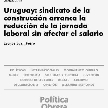
05/08/2026
Uruguay: sindicato de la
construcción arranca la
reducción de la jornada
laboral sin afectar el salario
Escribe
Juan Ferro
POLÍTICAS
INTERNACIONALES
MOVIMIENTO OBRERO
MUJER
ECONOMÍA
SOCIEDAD Y CULTURA
JUVENTUD
CORREO DE LECTORES
DEBATE
ARCHIVO
DECLARACIONES
OPINIÓN
ALTAMIRA RESPONDE