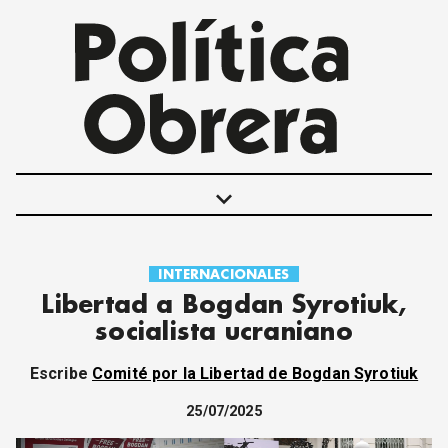
keyboard_arrow_down
INTERNACIONALES
POLÍTICAS
Libertad a Bogdan Syrotiuk,
INTERNACIONALES
socialista ucraniano
MOVIMIENTO OBRERO
MUJER
Escribe
Comité por la Libertad de Bogdan Syrotiuk
ECONOMÍA
SOCIEDAD Y CULTURA
25/07/2025
JUVENTUD