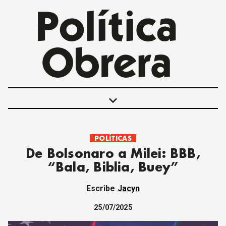
keyboard_arrow_down
POLÍTICAS
POLÍTICAS
De Bolsonaro a Milei: BBB,
INTERNACIONALES
“Bala, Biblia, Buey”
MOVIMIENTO OBRERO
MUJER
Escribe
Jacyn
ECONOMÍA
SOCIEDAD Y CULTURA
25/07/2025
JUVENTUD