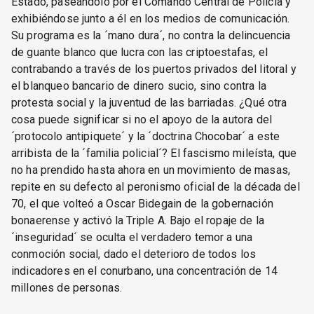
Estado, paseándolo por el Comando Central de Policía y
exhibiéndose junto a él en los medios de comunicación.
Su programa es la ´mano dura´, no contra la delincuencia
de guante blanco que lucra con las criptoestafas, el
contrabando a través de los puertos privados del litoral y
el blanqueo bancario de dinero sucio, sino contra la
protesta social y la juventud de las barriadas. ¿Qué otra
cosa puede significar si no el apoyo de la autora del
´protocolo antipiquete´ y la ´doctrina Chocobar´ a este
arribista de la ´familia policial´? El fascismo mileísta, que
no ha prendido hasta ahora en un movimiento de masas,
repite en su defecto al peronismo oficial de la década del
70, el que volteó a Oscar Bidegain de la gobernación
bonaerense y activó la Triple A. Bajo el ropaje de la
´inseguridad´ se oculta el verdadero temor a una
conmoción social, dado el deterioro de todos los
indicadores en el conurbano, una concentración de 14
millones de personas.