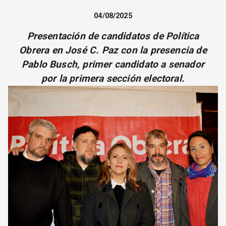
CORREO DE LECTORES
04/08/2025
DEBATE
ARCHIVO
Presentación de candidatos de Política
DECLARACIONES
Obrera en José C. Paz con la presencia de
OPINIÓN
Pablo Busch, primer candidato a senador
ALTAMIRA RESPONDE
por la primera sección electoral.
Política Obrera Revista
CONTACTO