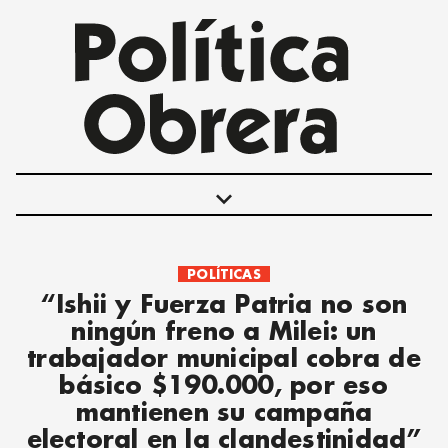
keyboard_arrow_down
POLÍTICAS
POLÍTICAS
“Ishii y Fuerza Patria no son
INTERNACIONALES
ningún freno a Milei: un
MOVIMIENTO OBRERO
trabajador municipal cobra de
MUJER
básico $190.000, por eso
ECONOMÍA
mantienen su campaña
SOCIEDAD Y CULTURA
electoral en la clandestinidad”
JUVENTUD