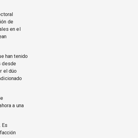
ctoral
ión de
ales en el
sean
ue han tenido
as desde
r el dúo
ndicionado
de
ahora a una
. Es
sfacción