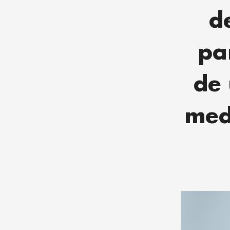
d
pa
de 
med