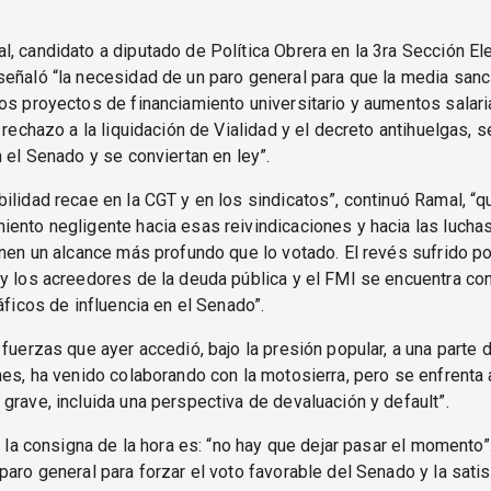
, candidato a diputado de Política Obrera en la 3ra Sección Ele
eñaló “la necesidad de un paro general para que la media sanc
os proyectos de financiamiento universitario y aumentos salari
l rechazo a la liquidación de Vialidad y el decreto antihuelgas, 
n el Senado y se conviertan en ley”.
ilidad recae en la CGT y en los sindicatos”, continuó Ramal, “q
ento negligente hacia esas reivindicaciones y hacia las luch
enen un alcance más profundo que lo votado. El revés sufrido po
y los acreedores de la deuda pública y el FMI se encuentra co
ráficos de influencia en el Senado”.
 fuerzas que ayer accedió, bajo la presión popular, a una parte 
nes, ha venido colaborando con la motosierra, pero se enfrenta 
grave, incluida una perspectiva de devaluación y default”.
a, la consigna de la hora es: “no hay que dejar pasar el momento”
paro general para forzar el voto favorable del Senado y la sati