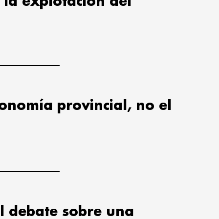
la explotación del
utonomía provincial, no el
l debate sobre una