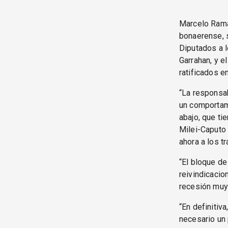
Marcelo Ramal
bonaerense, s
Diputados a l
Garrahan, y e
ratificados e
“La responsab
un comportami
abajo, que ti
Milei-Caputo 
ahora a los t
“El bloque de
reivindicacio
recesión muy 
“En definitiv
necesario un 