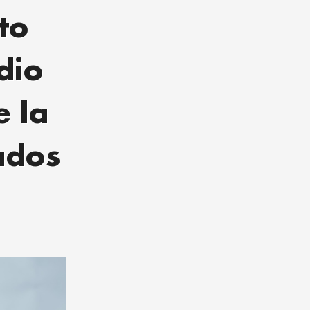
to
dio
e la
ados