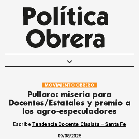
keyboard_arrow_down
MOVIMIENTO OBRERO
POLÍTICAS
Pullaro: miseria para
INTERNACIONALES
Docentes/Estatales y premio a
MOVIMIENTO OBRERO
los agro-especuladores
MUJER
ECONOMÍA
Escribe
Tendencia Docente Clasista – Santa Fe
SOCIEDAD Y CULTURA
JUVENTUD
09/08/2025