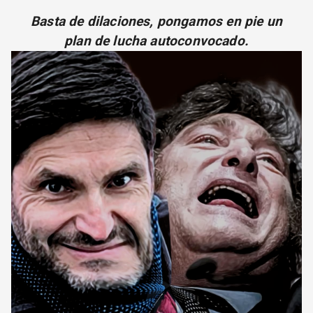
CORREO DE LECTORES
Basta de dilaciones, pongamos en pie un
DEBATE
plan de lucha autoconvocado.
ARCHIVO
DECLARACIONES
OPINIÓN
ALTAMIRA RESPONDE
Política Obrera Revista
CONTACTO