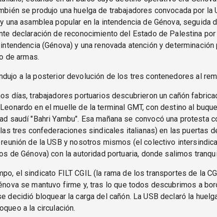
mbién se produjo una huelga de trabajadores convocada por la 
 y una asamblea popular en la intendencia de Génova, seguida d
nte declaración de reconocimiento del Estado de Palestina por
 intendencia (Génova) y una renovada atención y determinación
co de armas.
dujo a la posterior devolución de los tres contenedores al re
os días, trabajadores portuarios descubrieron un cañón fabrica
Leonardo en el muelle de la terminal GMT, con destino al buque
ad saudí "Bahri Yambu". Esa mañana se convocó una protesta c
 las tres confederaciones sindicales italianas) en las puertas d
 reunión de la USB y nosotros mismos (el colectivo intersindica
ios de Génova) con la autoridad portuaria, donde salimos tranqu
po, el sindicato FILT CGIL (la rama de los transportes de la CG
Génova se mantuvo firme y, tras lo que todos descubrimos a bor
se decidió bloquear la carga del cañón. La USB declaró la huelg
oqueo a la circulación.