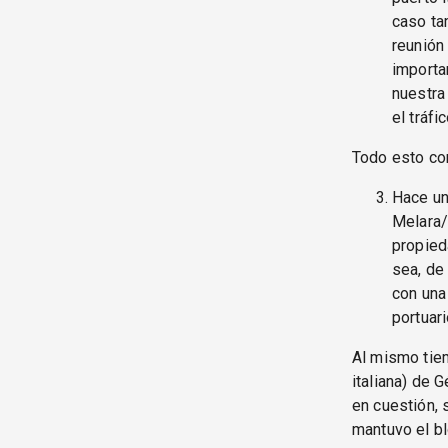
caso ta
reunión
importa
nuestra
el tráfi
Todo esto con
Hace un
Melara/
propied
sea, de
con una
portuar
Al mismo tiem
italiana) de 
en cuestión, 
mantuvo el bl