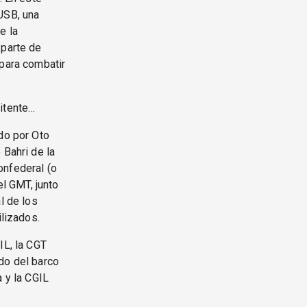
USB, una
e la
 parte de
 para combatir
mitente…
do por Oto
 Bahri de la
onfederal (o
el GMT, junto
l de los
ilizados.
IL, la CGT
do del barco
a y la CGIL