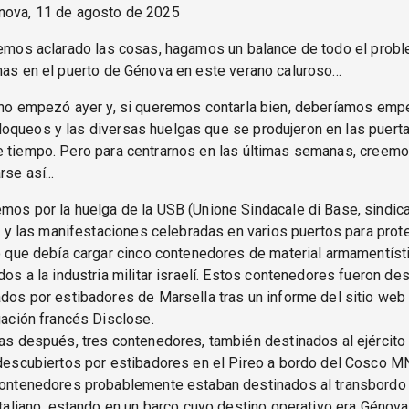
nova, 11 de agosto de 2025
hemos aclarado las cosas, hagamos un balance de todo el prob
mas en el puerto de Génova en este verano caluroso...
 no empezó ayer y, si queremos contarla bien, deberíamos emp
oqueos y las diversas huelgas que se produjeron en las puerta
e tiempo. Pero para centrarnos en las últimas semanas, creem
se así...
os por la huelga de la USB (Unione Sindacale di Base, sindic
) y las manifestaciones celebradas en varios puertos para protes
o que debía cargar cinco contenedores de material armamentíst
dos a la industria militar israelí. Estos contenedores fueron de
dos por estibadores de Marsella tras un informe del sitio web
gación francés Disclose.
as después, tres contenedores, también destinados al ejército i
descubiertos por estibadores en el Pireo a bordo del Cosco M
ontenedores probablemente estaban destinados al transbordo 
italiano, estando en un barco cuyo destino operativo era Génova