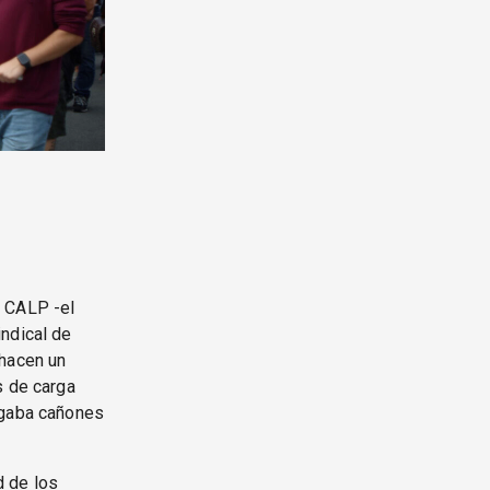
l CALP -el
indical de
 hacen un
s de carga
rgaba cañones
d de los