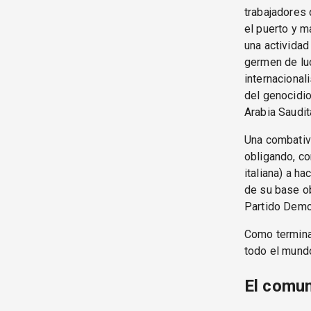
trabajadores 
el puerto y m
una actividad
germen de luc
internacional
del genocidi
Arabia Saudit
Una combativi
obligando, co
italiana) a h
de su base ob
Partido Democ
Como termina 
todo el mundo
El comun