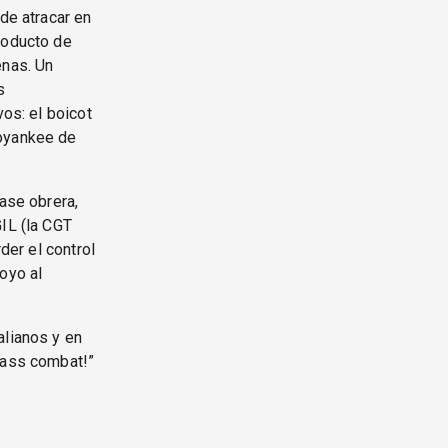
de atracar en
roducto de
enas. Un
s
vos: el boicot
royankee de
base obrera,
GIL (la CGT
der el control
oyo al
alianos y en
lass combat!”