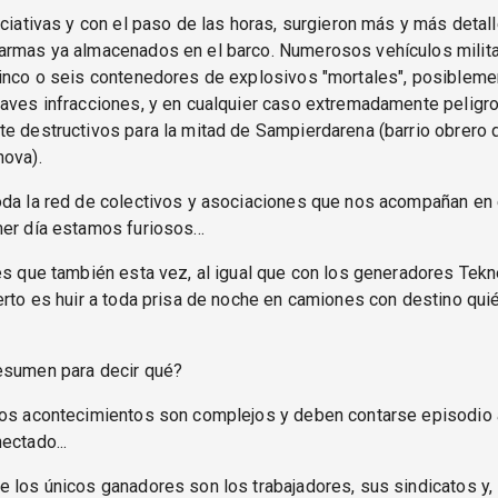
iciativas y con el paso de las horas, surgieron más y más detal
armas ya almacenados en el barco. Numerosos vehículos milita
cinco o seis contenedores de explosivos "mortales", posibleme
raves infracciones, y en cualquier caso extremadamente peligr
e destructivos para la mitad de Sampierdarena (barrio obrero 
nova).
da la red de colectivos y asociaciones que nos acompañan en 
er día estamos furiosos...
es que también esta vez, al igual que con los generadores Tekne
erto es huir a toda prisa de noche en camiones con destino qui
esumen para decir qué?
tos acontecimientos son complejos y deben contarse episodio 
ectado...
 los únicos ganadores son los trabajadores, sus sindicatos y,