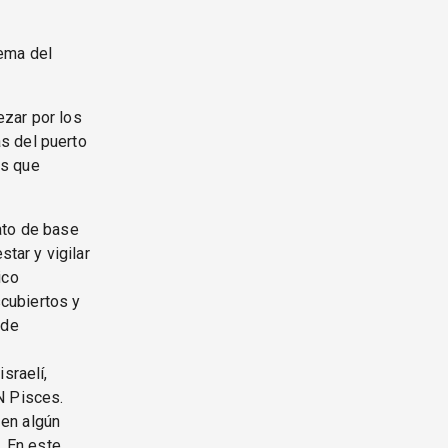
lema del
ezar por los
s del puerto
os que
ato de base
tar y vigilar
ico
scubiertos y
 de
sraelí,
N Pisces.
en algún
. En este