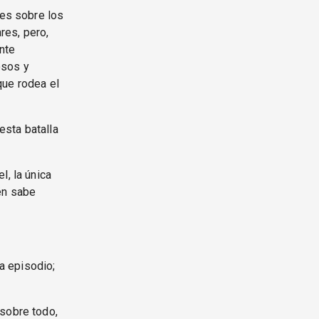
les sobre los
res, pero,
nte
osos y
que rodea el
esta batalla
l, la única
én sabe
a episodio;
 sobre todo,