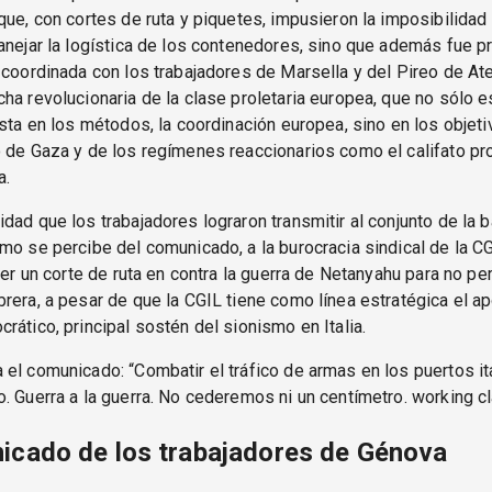
que, con cortes de ruta y piquetes, impusieron la imposibilidad 
anejar la logística de los contenedores, sino que además fue p
 coordinada con los trabajadores de Marsella y del Pireo de At
ha revolucionaria de la clase proletaria europea, que no sólo e
ista en los métodos, la coordinación europea, sino en los objeti
o de Gaza y de los regímenes reaccionarios como el califato p
a.
dad que los trabajadores lograron transmitir al conjunto de la 
mo se percibe del comunicado, a la burocracia sindical de la C
acer un corte de ruta en contra la guerra de Netanyahu para no per
rera, a pesar de que la CGIL tiene como línea estratégica el ap
rático, principal sostén del sionismo en Italia.
el comunicado: “Combatir el tráfico de armas en los puertos it
. Guerra a la guerra. No cederemos ni un centímetro. working c
icado de los trabajadores de Génova