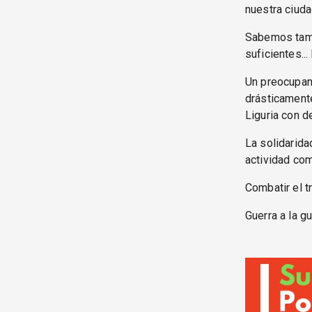
nuestra ciudad
Sabemos tamb
suficientes..
Un preocupan
drásticament
Liguria con de
La solidarida
actividad com
Combatir el t
Guerra a la g