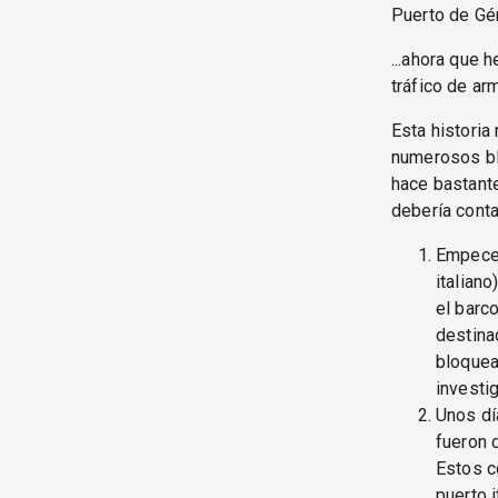
Puerto de Gé
...ahora que 
tráfico de ar
Esta historia
numerosos bl
hace bastant
debería contar
Empecem
italiano
el barc
destina
bloquea
investi
Unos dí
fueron 
Estos c
puerto 