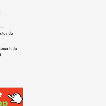
n
do
ertos de
tener toda
s.