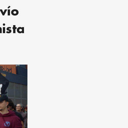
vío
nista