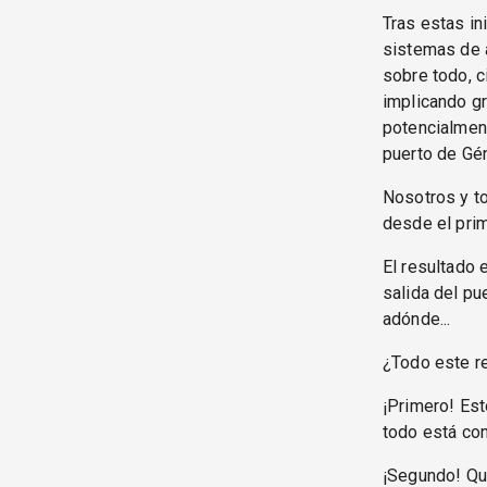
Tras estas in
sistemas de 
sobre todo, 
implicando g
potencialment
puerto de Gé
Nosotros y to
desde el prim
El resultado 
salida del pu
adónde...
¿Todo este r
¡Primero! Es
todo está con
¡Segundo! Que