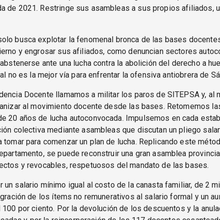
a de 2021. Restringe sus asambleas a sus propios afiliados, u
olo busca explotar la fenomenal bronca de las bases docentes
ierno y engrosar sus afiliados, como denuncian sectores auto
 abstenerse ante una lucha contra la abolición del derecho a hue
ial no es la mejor vía para enfrentar la ofensiva antiobrera de Sá
dencia Docente llamamos a militar los paros de SITEPSA y, al
ganizar al movimiento docente desde las bases. Retomemos la
e 20 años de lucha autoconvocada. Impulsemos en cada estab
ión colectiva mediante asambleas que discutan un pliego salari
a tomar para comenzar un plan de lucha. Replicando este méto
epartamento, se puede reconstruir una gran asamblea provincia
ectos y revocables, respetuosos del mandato de las bases.
un salario mínimo igual al costo de la canasta familiar, de 2 m
egración de los ítems no remunerativos al salario formal y un a
 100 por ciento. Por la devolución de los descuentos y la anula