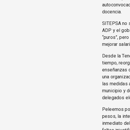
autoconvocad
docencia.
SITEPSA no s
ADP y el gob
“puros”, pero
mejorar salar
Desde la Ten
tiempo, reor
enseñanzas d
una organizac
las medidas 
municipio y d
delegados el
Peleemos por 
pesos, la int
inmediato del