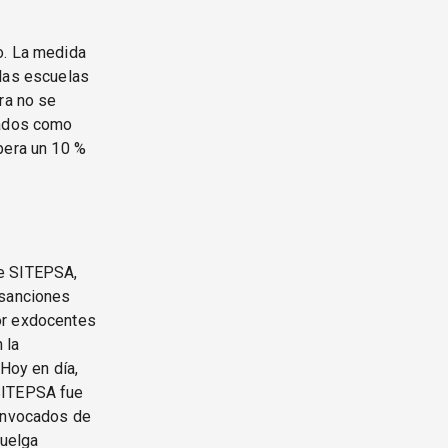
o. La medida
 las escuelas
ra no se
gados como
pera un 10 %
de SITEPSA,
 sanciones
or exdocentes
 la
 Hoy en día,
 SITEPSA fue
convocados de
huelga