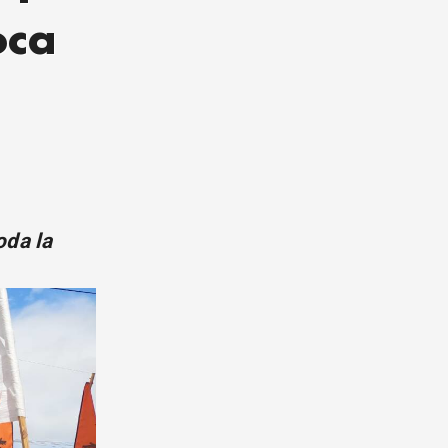
oca
oda la