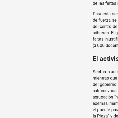
de las faltas 
Para esta sem
de fuerza se 
del centro de
adhieren. El 
faltas injust
(3.000 docent
El acti
Sectores aut
mientras que 
del gobierno
autoconvocad
agrupación “n
además, mant
el puente par
la Plaza” y d