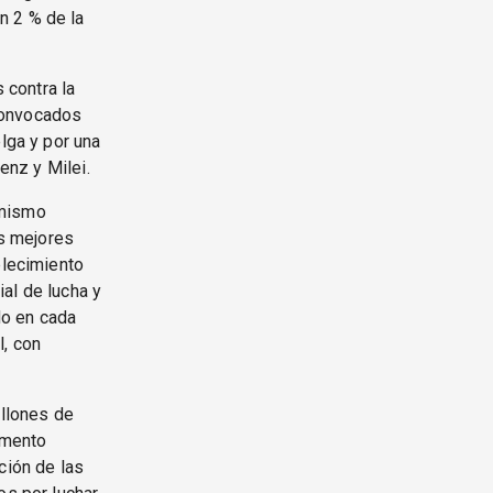
n 2 % de la
 contra la
convocados
lga y por una
enz y Milei.
 mismo
s mejores
lecimiento
al de lucha y
do en cada
l, con
illones de
umento
ción de las