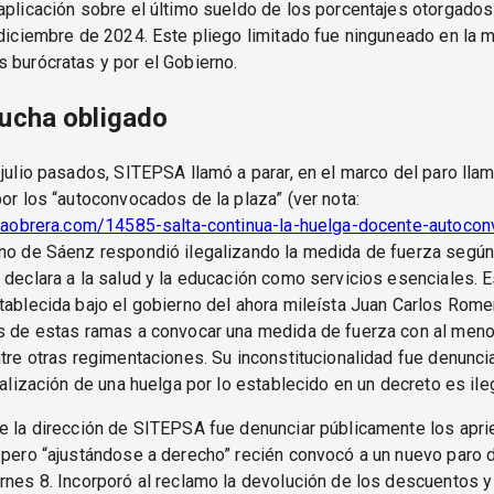
aplicación sobre el último sueldo de los porcentajes otorgados
 diciembre de 2024. Este pliego limitado fue ninguneado en la m
 burócratas y por el Gobierno.
lucha obligado
 julio pasados, SITEPSA llamó a parar, en el marco del paro lla
por los “autoconvocados de la plaza” (ver nota:
ticaobrera.com/14585-salta-continua-la-huelga-docente-autoco
rno de Sáenz respondió ilegalizando la medida de fuerza según
 declara a la salud y la educación como servicios esenciales. E
tablecida bajo el gobierno del ahora mileísta Juan Carlos Romer
os de estas ramas a convocar una medida de fuerza con al meno
ntre otras regimentaciones. Su inconstitucionalidad fue denunci
egalización de una huelga por lo establecido en un decreto es ileg
e la dirección de SITEPSA fue denunciar públicamente los apri
 pero “ajustándose a derecho” recién convocó a un nuevo paro 
rnes 8. Incorporó al reclamo la devolución de los descuentos y 