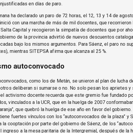
injustificadas en días de paro.
ana ha declarado un paro de 72 horas, el 12, 13 y 14 de agost
inició con una marcha de más de mil docentes, que recorrieron
 Salta Capital y recogieron la simpatía de docentes que por aho
gobierno de la provincia advirtió de nuevos descuentos catalo
ificadas bajo los mismos argumentos. Para Sáenz, el paro no su
es), mientras SITEPSA afirma que alcanza al 25 %.
vismo autoconvocado
oconvocados, como los de Metán, se unieron al plan de lucha 
otros deliberan si sumarse o no. No solo pesan los aprietes y
: el activismo docente recuerda que este gremio fue fundado p
os, vinculados a la UCR, que en la huelga de 2007 conformaban
aranja”, que quebró la huelga de ese año en favor del gobierno.
iene fuertes vínculos con los “autoconvocados de la plaza” y
a la cooptación por parte del gobierno de Sáenz, de los “auto
el ingreso a la mesa paritaria de la Intergremial, después de la 