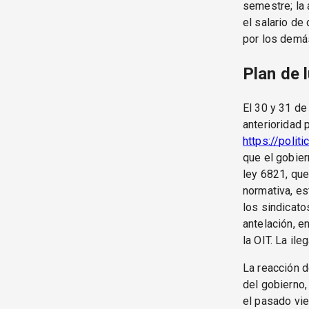
semestre; la 
el salario de
por los demás
Plan de 
El 30 y 31 de
anterioridad 
https://poli
que el gobie
ley 6821, que
normativa, es
los sindicat
antelación, e
la OIT. La il
La reacción d
del gobierno,
el pasado vie