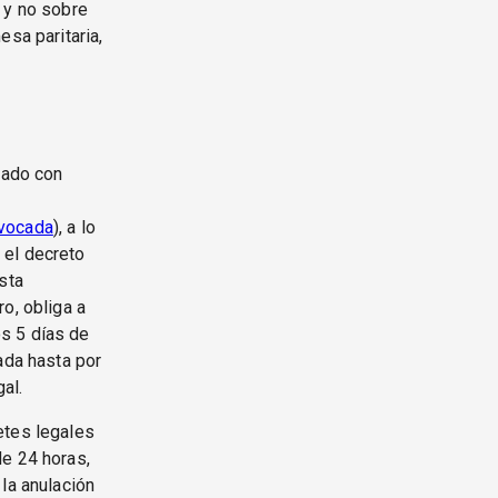
 y no sobre
esa paritaria,
mado con
nvocada
), a lo
 el decreto
sta
o, obliga a
s 5 días de
ada hasta por
al.
etes legales
de 24 horas,
la anulación