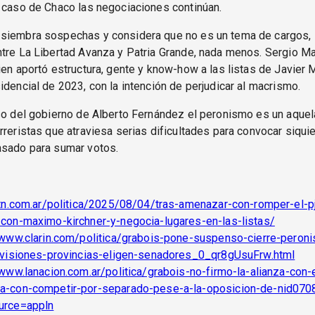
 caso de Chaco las negociaciones continúan.
siembra sospechas y considera que no es un tema de cargos, 
tre La Libertad Avanza y Patria Grande, nada menos. Sergio M
ien aportó estructura, gente y know-how a las listas de Javier M
idencial de 2023, con la intención de perjudicar al macrismo.
so del gobierno de Alberto Fernández el peronismo es un aquel
rreristas que atraviesa serias dificultades para convocar siquie
asado para sumar votos.
/tn.com.ar/politica/2025/08/04/tras-amenazar-con-romper-el-p
con-maximo-kirchner-y-negocia-lugares-en-las-listas/
/www.clarin.com/politica/grabois-pone-suspenso-cierre-pero
ivisiones-provincias-eligen-senadores_0_qr8gUsuFrw.html
/www.lanacion.com.ar/politica/grabois-no-firmo-la-alianza-con-e
a-con-competir-por-separado-pese-a-la-oposicion-de-nid07
urce=appln