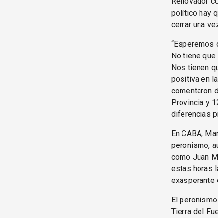
Renovador com
político hay 
cerrar una ve
“Esperemos q
No tiene que 
Nos tienen q
positiva en l
comentaron d
Provincia y 1
diferencias 
En CABA, Mari
peronismo, au
como Juan Ma
estas horas 
exasperante d
El peronismo 
Tierra del Fu