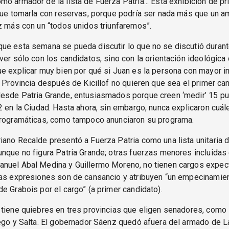
o armador de la lista de Fuerza Patria... Esta exhibición de p
que tomarla con reservas, porque podría ser nada más que un 
z más con un “todos unidos triunfaremos”.
ue esta semana se pueda discutir lo que no se discutió durant
ver sólo con los candidatos, sino con la orientación ideológica 
ue explicar muy bien por qué si Juan es la persona con mayor 
a Provincia después de Kicillof no quieren que sea el primer can
esde Patria Grande, entusiasmados porque creen ‘medir’ 15 pu
2 en la Ciudad. Hasta ahora, sin embargo, nunca explicaron cuál
programáticas, como tampoco anunciaron su programa.
ano Recalde presentó a Fuerza Patria como una lista unitaria d
nque no figura Patria Grande; otras fuerzas menores incluidas e
nuel Abal Medina y Guillermo Moreno, no tienen cargos expec
las expresiones son de cansancio y atribuyen “un empecinamie
e Grabois por el cargo” (a primer candidato).
tiene quiebres en tres provincias que eligen senadores, como 
ego y Salta. El gobernador Sáenz quedó afuera del armado de L