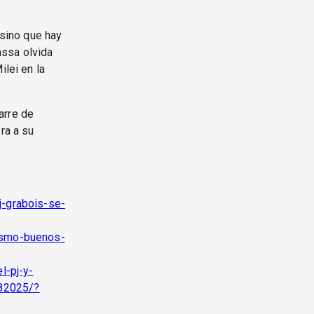
sino que hay
assa olvida
ilei en la
arre de
ra a su
j-grabois-se-
nismo-buenos-
l-pj-y-
082025/?