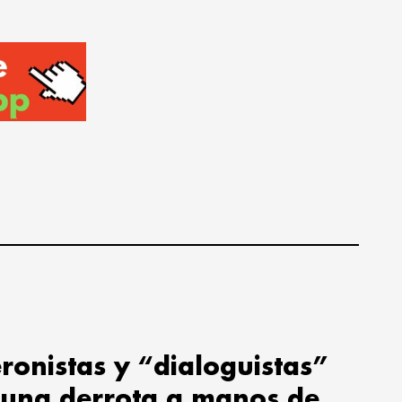
ronistas y “dialoguistas”
 una derrota a manos de