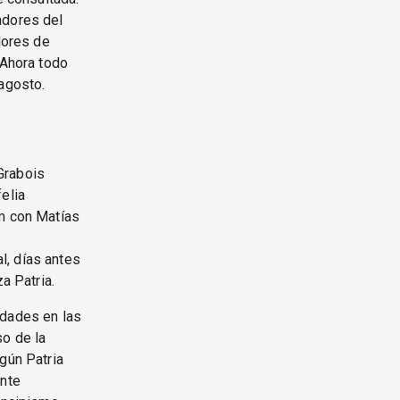
adores del
dores de
 Ahora todo
 agosto.
Grabois
elia
em con Matías
l, días antes
a Patria.
idades en las
so de la
gún Patria
ente