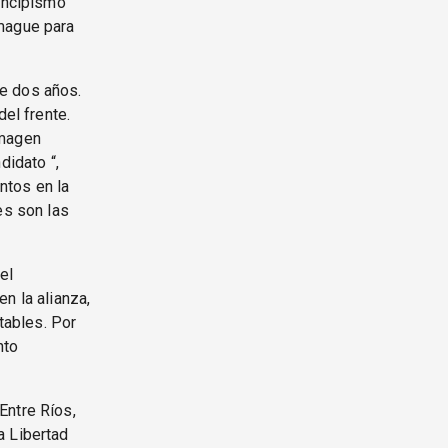
rincipismo
amague para
e dos años.
del frente.
imagen
didato “,
ntos en la
es son las
el
n la alianza,
tables. Por
nto
Entre Ríos,
a Libertad