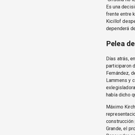
Es una decisi
frente entre 
Kicillof desp
dependerá de 
Pelea de
Días atrás, 
participaron 
Fernández, de
Lammens y co
exlegisladora
había dicho q
Máximo Kirchn
representacio
construcción 
Grande, el pr