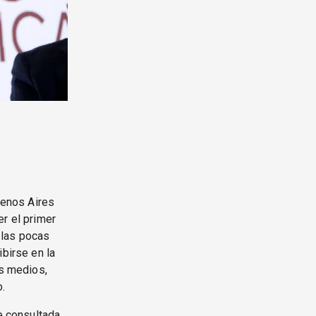
uenos Aires
er el primer
 las pocas
ibirse en la
os medios,
o.
e consultada.