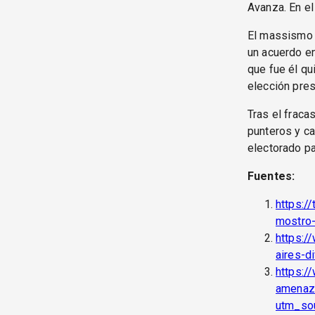
Avanza. En el
El massismo 
un acuerdo en
que fue él qu
elección pres
Tras el fraca
punteros y ca
electorado p
Fuentes:
https:/
mostro-
https:/
aires-d
https:/
amenaz
utm_so