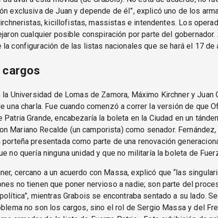
ón exclusiva de Juan y depende de él”, explicó uno de los arm
kirchneristas, kicillofistas, massistas e intendentes. Los opera
ejaron cualquier posible conspiración por parte del gobernador.
la configuración de las listas nacionales que se hará el 17 de
 cargos
en la Universidad de Lomas de Zamora, Máximo Kirchner y Juan 
de una charla. Fue cuando comenzó a correr la versión de que Of
 Patria Grande, encabezaría la boleta en la Ciudad en un tánd
n Mariano Recalde (un camporista) como senador. Fernández,
 porteña presentada como parte de una renovación generaciona
ue no quería ninguna unidad y que no militaría la boleta de Fuerz
er, cercano a un acuerdo con Massa, explicó que “las singular
nes no tienen que poner nervioso a nadie; son parte del proce
política”, mientras Grabois se encontraba sentado a su lado. Se
oblema no son los cargos, sino el rol de Sergio Massa y del Fr