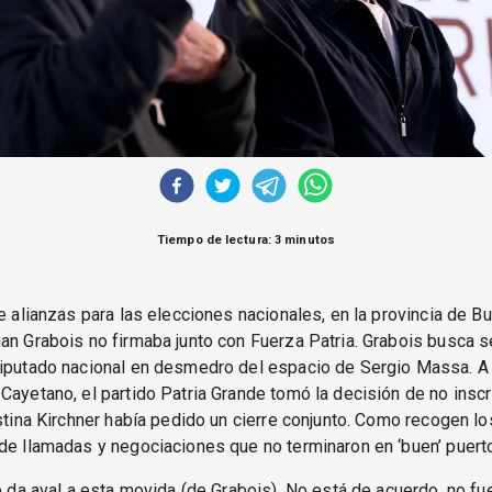
Tiempo de lectura: 3 minutos
de alianzas para las elecciones nacionales, en la provincia de B
an Grabois no firmaba junto con Fuerza Patria. Grabois busca s
diputado nacional en desmedro del espacio de Sergio Massa. A
Cayetano, el partido Patria Grande tomó la decisión de no inscr
istina Kirchner había pedido un cierre conjunto. Como recogen l
de llamadas y negociaciones que no terminaron en ‘buen’ puert
le da aval a esta movida (de Grabois). No está de acuerdo, no fu