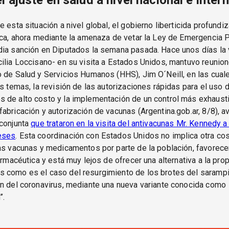
l ajuste en salud a nivel nacional e inter
e esta situación a nivel global, el gobierno liberticida profundi
ica, ahora mediante la amenaza de vetar la Ley de Emergencia P
dia sanción en Diputados la semana pasada. Hace unos días la 
ilia Loccisano- en su visita a Estados Unidos, mantuvo reunion
 de Salud y Servicios Humanos (HHS), Jim O´Neill, en las cual
os temas, la revisión de las autorizaciones rápidas para el uso 
 de alto costo y la implementación de un control más exhaust
abricación y autorización de vacunas (Argentina.gob.ar, 8/8), 
 conjunta
que trataron en la visita del antivacunas Mr. Kennedy a
eses
. Esta coordinación con Estados Unidos no implica otra cos
as vacunas y medicamentos por parte de la población, favorecer
farmacéutica y está muy lejos de ofrecer una alternativa a la pr
 como es el caso del resurgimiento de los brotes del sarampi
n del coronavirus, mediante una nueva variante conocida como
”.