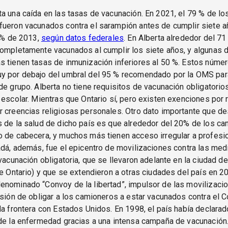
a una caída en las tasas de vacunación. En 2021, el 79 % de lo
ueron vacunados contra el sarampión antes de cumplir siete añ
6 % de 2013,
según datos federales
. En Alberta alrededor del 71
completamente vacunados al cumplir los siete años, y algunas 
s tienen tasas de inmunización inferiores al 50 %. Estos núme
y por debajo del umbral del 95 % recomendado por la OMS para
de grupo. Alberta no tiene requisitos de vacunación obligatorios
 escolar. Mientras que Ontario sí, pero existen exenciones por
 creencias religiosas personales. Otro dato importante que d
 de la salud de dicho país es que alrededor del 20% de los c
o de cabecera, y muchos más tienen acceso irregular a profesi
adá, además, fue el epicentro de movilizaciones contra las me
 vacunación obligatoria, que se llevaron adelante en la ciudad d
de Ontario) y que se extendieron a otras ciudades del país en 20
nominado “Convoy de la libertad”, impulsor de las movilizaci
isión de obligar a los camioneros a estar vacunados contra el 
la frontera con Estados Unidos. En 1998, el país había declarad
de la enfermedad gracias a una intensa campaña de vacunación