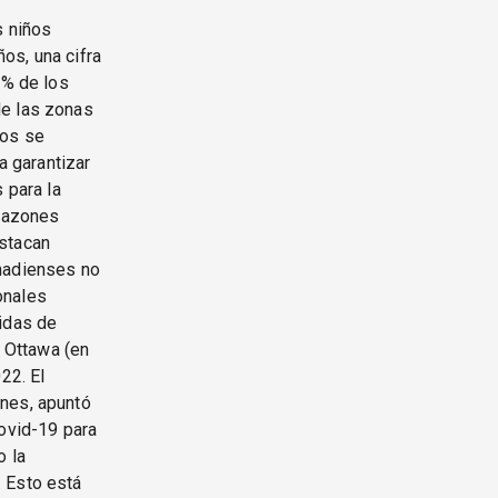
s niños
os, una cifra
 % de los
de las zonas
ros se
 garantizar
 para la
 razones
estacan
anadienses no
onales
didas de
e Ottawa (en
22. El
ones, apuntó
Covid-19 para
o la
. Esto está