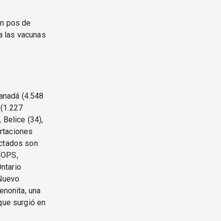
en pos de
 a las vacunas
anadá (4.548
 (1.227
 Belice (34),
ortaciones
ectados son
(OPS,
ntario
 Nuevo
enonita, una
que surgió en