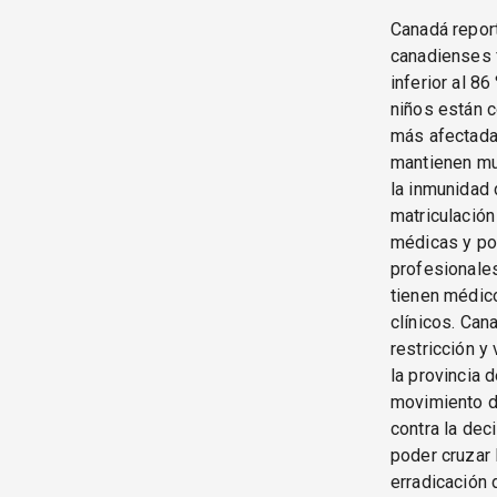
Canadá report
canadienses f
inferior al 8
niños están 
más afectada
mantienen mu
la inmunidad 
matriculación
médicas y por
profesionales
tienen médic
clínicos. Can
restricción y
la provincia 
movimiento de
contra la dec
poder cruzar 
erradicación 