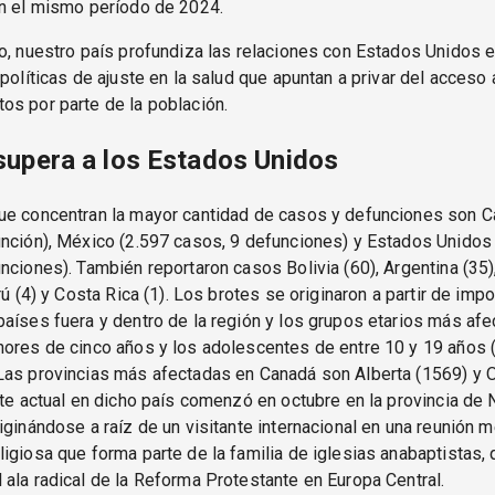
en el mismo período de 2024.
o, nuestro país profundiza las relaciones con Estados Unidos 
 políticas de ajuste en la salud que apuntan a privar del acceso
s por parte de la población.
upera a los Estados Unidos
ue concentran la mayor cantidad de casos y defunciones son C
nción), México (2.597 casos, 9 defunciones) y Estados Unidos
nciones). También reportaron casos Bolivia (60), Argentina (35),
erú (4) y Costa Rica (1). Los brotes se originaron a partir de imp
aíses fuera y dentro de la región y los grupos etarios más af
nores de cinco años y los adolescentes de entre 10 y 19 años 
Las provincias más afectadas en Canadá son Alberta (1569) y O
ote actual en dicho país comenzó en octubre en la provincia de
iginándose a raíz de un visitante internacional en una reunión m
igiosa que forma parte de la familia de iglesias anabaptistas, 
ala radical de la Reforma Protestante en Europa Central.