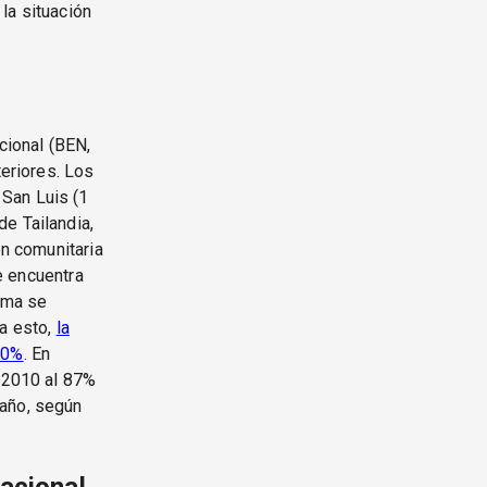
la situación
cional (BEN,
eriores. Los
San Luis (1
e Tailandia,
ón comunitaria
se encuentra
isma se
 a esto,
la
90%
. En
n 2010 al 87%
 año, según