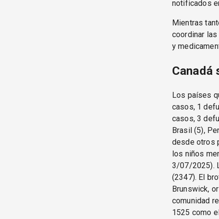
notificados 
Mientras tant
coordinar las
y medicamento
Canadá s
Los países q
casos, 1 defu
casos, 3 defu
Brasil (5), P
desde otros p
los niños me
3/07/2025). 
(2347). El br
Brunswick, or
comunidad rel
1525 como el 