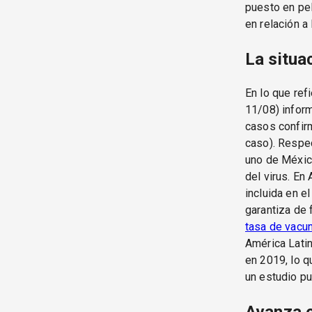
puesto en pel
en relación a
La situa
En lo que ref
11/08) infor
casos confir
caso). Respec
uno de México
del virus. En 
incluida en e
garantiza de 
tasa de vacun
América Latin
en 2019, lo q
un estudio pu