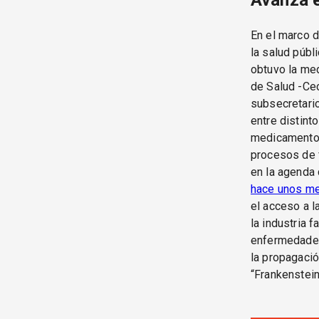
Avanza e
En el marco d
la salud públ
obtuvo la me
de Salud -Cec
subsecretario
entre distint
medicamentos
procesos de f
en la agenda
hace unos m
el acceso a l
la industria 
enfermedades
la propagació
“Frankenstein