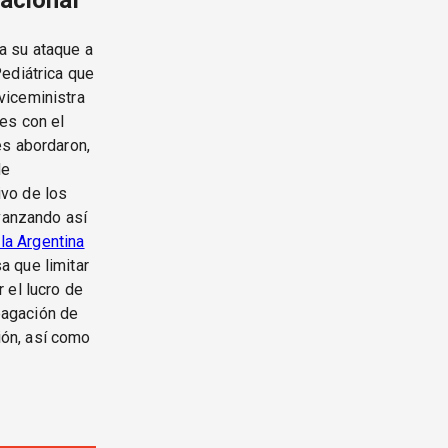
nacional
za su ataque a
ediátrica que
viceministra
es con el
es abordaron,
de
ivo de los
avanzando así
 la Argentina
a que limitar
 el lucro de
opagación de
ón, así como