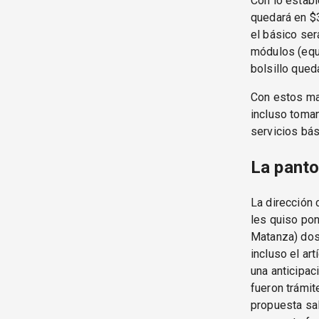
Con lo establ
quedará en $3
el básico ser
módulos (equi
bolsillo qued
Con estos mag
incluso toma
servicios bás
La panto
La dirección 
les quiso pon
Matanza) dos 
incluso el ar
una anticipac
fueron trámit
propuesta sal