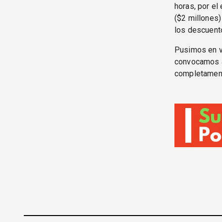
horas, por el
($2 millones)
los descuento
Pusimos en va
convocamos a 
completament