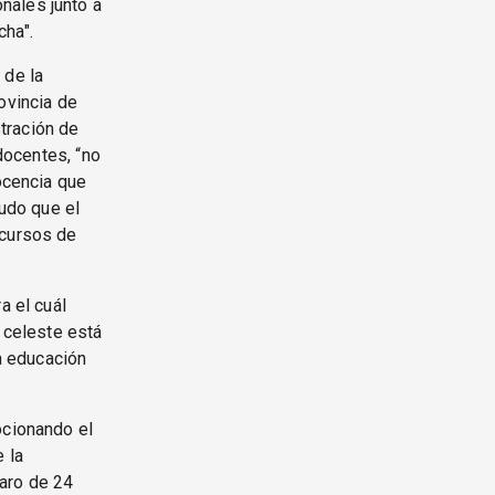
nales junto a
cha".
 de la
ovincia de
tración de
 docentes, “no
docencia que
nudo que el
scursos de
a el cuál
a celeste está
la educación
ocionando el
 la
paro de 24