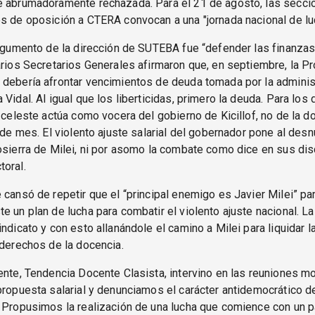
e abrumadoramente rechazada. Para el 21 de agosto, las seccio
s de oposición a CTERA convocan a una "jornada nacional de lu
argumento de la dirección de SUTEBA fue “defender las finanzas
arios Secretarios Generales afirmaron que, en septiembre, la Pr
 debería afrontar vencimientos de deuda tomada por la adminis
 Vidal. Al igual que los liberticidas, primero la deuda. Para los
a celeste actúa como vocera del gobierno de Kicillof, no de la 
n de mes. El violento ajuste salarial del gobernador pone al des
osierra de Milei, ni por asomo la combate como dice en sus di
oral.
 cansó de repetir que el “principal enemigo es Javier Milei” par
e un plan de lucha para combatir el violento ajuste nacional. L
indicato y con esto allanándole el camino a Milei para liquidar 
 derechos de la docencia.
ente, Tendencia Docente Clasista, intervino en las reuniones m
propuesta salarial y denunciamos el carácter antidemocrático de
 Propusimos la realización de una lucha que comience con un 