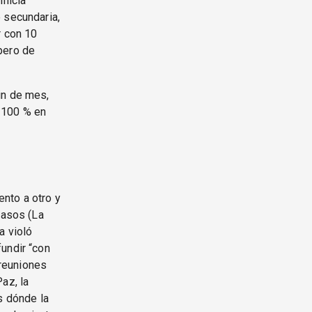
inicia
 secundaria,
r con 10
pero de
in de mes,
 100 % en
nto a otro y
casos (La
a violó
undir “con
 reuniones
az, la
s dónde la