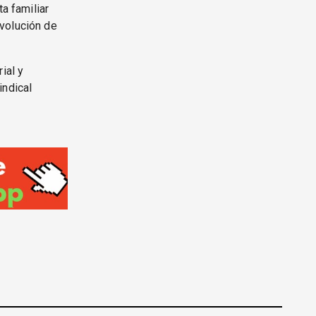
a familiar
volución de
ial y
indical