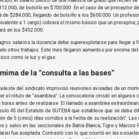
ecido, el salario básico de una maestra de grado que recién se 
12.000, de bolsillo en $700.000. En el caso de un preceptor de
á de $284.000, llegando de bolsillo a los $600.000. Un profeso
valente a 1 cargo) cobrará el mismo básico que un preceptor, 
ará en los $452.000.
ros salarios la docencia debe superexplotarse para llegar a f
ndo otros trabajos. Este mes llegaron aumentos por encima del
icos como la luz y el gas.
mima de la “consulta a las bases”
celeste del sindicato improvisó reuniones avisadas de un mome
er el rótulo de “asamblea”. La convocatoria circuló en algunos 
horas antes de realizarse. El llamado a asamblea extraordinari
tículo 45 del Estatuto de SUTEBA que establece que se debe dif
ión de 5 (cinco) días corridos a la fecha de su realización”. Las
es y salvo en las seccionales de Bahía Blanca, Tigre y Marcos P
arial fue aceptada. Contrastó con lo que ocurrió en las escuela