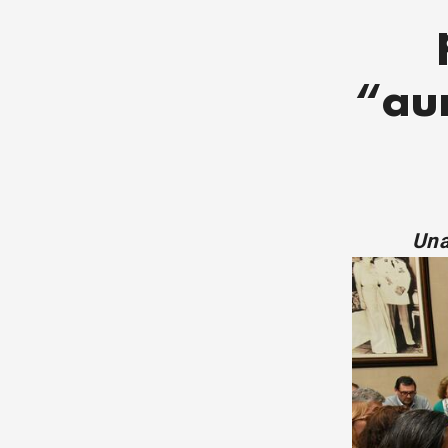
“au
Una