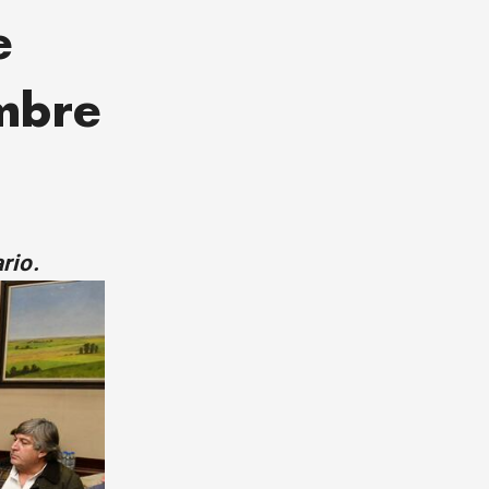
e
mbre
rio.