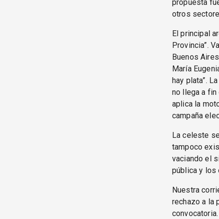
propuesta fu
otros sectore
El principal 
Provincia”. V
Buenos Aires
María Eugenia
hay plata”. L
no llega a fi
aplica la mot
campaña elect
La celeste se
tampoco exist
vaciando el s
pública y los
Nuestra corri
rechazo a la 
convocatoria.