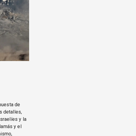
puesta de
s detalles,
sraelíes y la
Hamás y el
mismo,