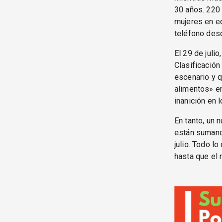
30 años. 220
mujeres en ed
teléfono des
El 29 de julio
Clasificación
escenario y 
alimentos» en
inanición en 
En tanto, un 
están sumand
julio. Todo l
hasta que el 