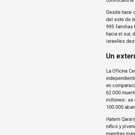
convocatoria 
Desde hace d
del este de l
995 familias 
hacia el sur
israelíes des
Un exter
La Oficina Ce
independiente
en comparaci
62.000 muerto
millones- se
100.000 aband
Hatem Qarariy
niños y jóve
mientras más