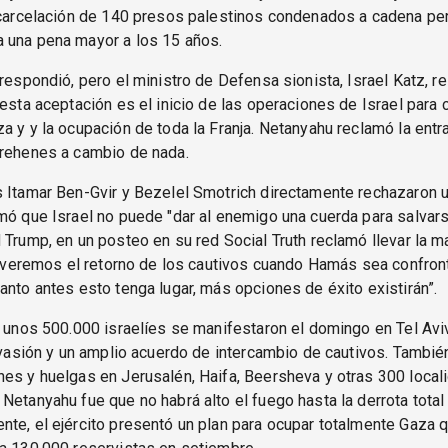
excarcelación de 140 presos palestinos condenados a cadena pe
 una pena mayor a los 15 años.
 respondió, pero el ministro de Defensa sionista, Israel Katz, r
 esta aceptación es el inicio de las operaciones de Israel para 
a y y la ocupación de toda la Franja. Netanyahu reclamó la ent
 rehenes a cambio de nada.
 Itamar Ben-Gvir y Bezelel Smotrich directamente rechazaron 
mó que Israel no puede "dar al enemigo una cuerda para salvar
 Trump, en un posteo en su red Social Truth reclamó llevar la m
lo veremos el retorno de los cautivos cuando Hamás sea confron
anto antes esto tenga lugar, más opciones de éxito existirán”.
, unos 500.000 israelíes se manifestaron el domingo en Tel Avi
invasión y un amplio acuerdo de intercambio de cautivos. Tambié
es y huelgas en Jerusalén, Haifa, Beersheva y otras 300 local
Netanyahu fue que no habrá alto el fuego hasta la derrota tota
te, el ejército presentó un plan para ocupar totalmente Gaza q