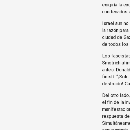
exigiría la 
condenados a
Israel aún no
la razón para
ciudad de Gaz
de todos los
Los fascistas
Smotrich afir
antes, Donald
finish’. “¡So
destruido! Cu
Del otro lado
el fin de la 
manifestacion
respuesta de 
Simultáneamen