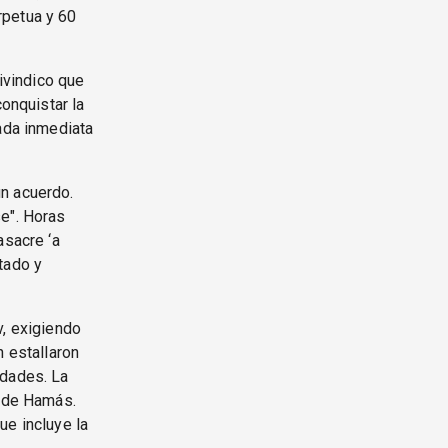
rpetua y 60
eivindico que
conquistar la
rada inmediata
un acuerdo.
se". Horas
asacre ‘a
tado y
v, exigiendo
n estallaron
idades. La
l de Hamás.
ue incluye la