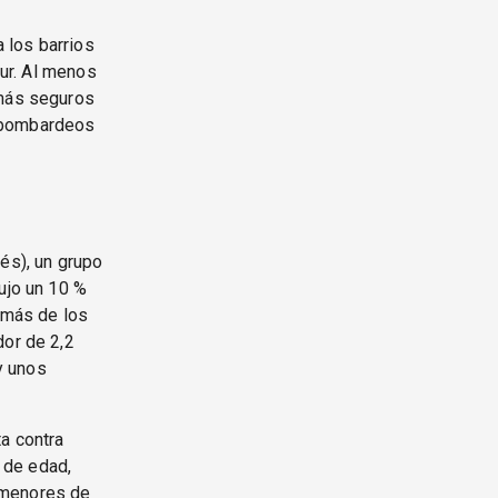
 los barrios
sur. Al menos
 más seguros
s bombardeos
és), un grupo
ujo un 10 %
emás de los
dor de 2,2
y unos
a contra
 de edad,
 menores de