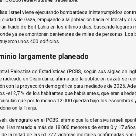
a 130.000 reservistas en setiembre.
ías Israel viene ejecutando bombardeos ininterrumpidos contra
a ciudad de Gaza, empujando a la población hacia el litoral y el 
han huido de Beit Lahia en los últimos días, buscando lugares
, donde ya se amontonan centenares de miles de personas. Lo
truyeron unos 400 edificios.
minio largamente planeado
ntral Palestina de Estadísticas (PCBS, según sus siglas en ingl
 radicado en Cisjordania, afirma que la población gazatí se red
ón con la proyección demográfica para mediados de 2025. Ad
s -el 2,7 % de los habitantes que había antes, que eran alrede
 calculan que por lo menos 12.000 quedan bajo los escombros 
onaron la Franja.
eh, demógrafo en el PCBS, afirma que la ofensiva israelí apunt
nes. Han matado a más de 18.000 menores de entre 0 y 17 años
 de la mitad de las 61.722 víctimas mortales confirmadas son