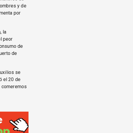
hombres y de
amenta por
, la
el peor
 consumo de
uerto de
uxilios se
ó el 20 de
«No comeremos