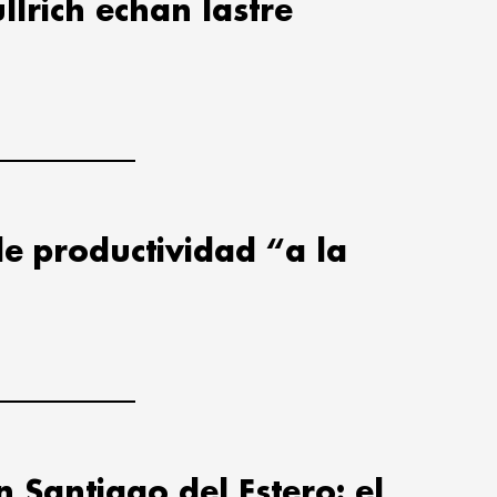
ullrich echan lastre
de productividad “a la
n Santiago del Estero: el