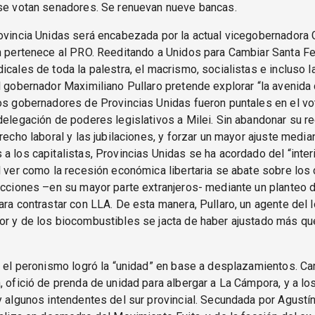
 se votan senadores. Se renuevan nueve bancas.
ovincia Unidas será encabezada por la actual vicegobernadora 
n pertenece al PRO. Reeditando a Unidos para Cambiar Santa F
icales de toda la palestra, el macrismo, socialistas e incluso la
l gobernador Maximiliano Pullaro pretende explorar “la avenida 
os gobernadores de Provincias Unidas fueron puntales en el vo
delegación de poderes legislativos a Milei. Sin abandonar su r
erecho laboral y las jubilaciones, y forzar un mayor ajuste median
a los capitalistas, Provincias Unidas se ha acordado del “inter
l ver como la recesión económica libertaria se abate sobre los 
icciones –en su mayor parte extranjeros- mediante un planteo de
ara contrastar con LLA. De esta manera, Pullaro, un agente del 
r y de los biocombustibles se jacta de haber ajustado más qu
, el peronismo logró la “unidad” en base a desplazamientos. Ca
, ofició de prenda de unidad para albergar a La Cámpora, y a l
y algunos intendentes del sur provincial. Secundada por Agustín