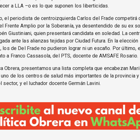
ecer a LLA –o es lo que suponen los liberticidas.
o, el periodista de centroizquierda Carlos del Frade competirá
el Frente Amplio por la Soberanía, ya desentendido de su ex so
bén Giustiniani, quien presentará candidata en soledad. La cent
ada ante las alianzas tejidas por Ciudad Futura. En la elección
, los de Del Frade no pudieron lograr ni un escaño. Por último, e
to a Franco Cassasola, del PTS, docente de AMSAFE Rosario.
ca Obrera, presentamos una lista completa que encabezan Mari
uno de los centros de salud más importantes de la provincia y
el sector, y el luchador docente Germán Lavini.