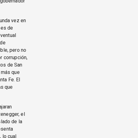
x gobernador
gunda vez en
nes de
ventual
 de
ble, pero no
r corrupción,
tos de San
r más que
nta Fe. El
as que
ajaran
enegger, el
slado de la
esenta
 lo cual