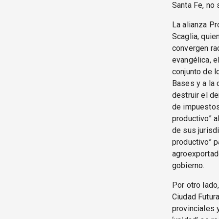
Santa Fe, no
La alianza Pr
Scaglia, quie
convergen rad
evangélica, e
conjunto de l
Bases y a la 
destruir el d
de impuestos 
productivo” a
de sus jurisd
productivo” p
agroexportado
gobierno.
Por otro lado
Ciudad Futura
provinciales 