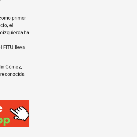
 como primer
cio, el
roizquierda ha
l FITU lleva
lin Gómez,
 reconocida