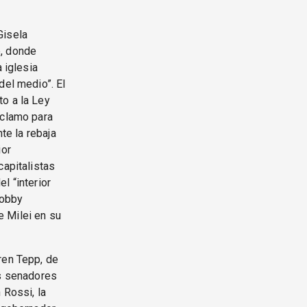
Gisela
e, donde
 iglesia
del medio”. El
to a la Ley
eclamo para
te la rebaja
ior
capitalistas
l “interior
lobby
e Milei en su
ren Tepp, de
os senadores
 Rossi, la