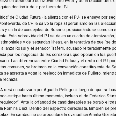
ealiza en desmedro del Movimiento Evita, y de la facción del e
quien declinó ir de ir por fuera del PJ.
ítica” de Ciudad Futura -la alianza con el PJ- se ensaya por se
Monteverde, de CF, le salvó la ropa al peronismo en las eleccio
es y en la de concejales de Rosario, posicionándose como un e
ente. Esta sobrevida del PJ se da en un cuadro de atomización,
stimoniales y de segundas líneas, en la tentativa de que “se do
 alianza Rossi y el senador Traferri, acusado reiteradamente po
ada por los negocios de las cerealeras que operan en los puer
ario. Las diferencias entre Ciudad Futura y el resto del PJ, po
tas comunes, ya brotaron en la convención constituyente de Sa
ta se apresta a votar la reelección inmediata de Pullaro, mientr
a rechaza.
LA será encabezada por Agustín Pellegrini, luego de que se bar
da estirpe hasta último momento, incluso el de Federico Sturz
regulador”. Ante la orfandad de candidateables se barajó el tra
da Romina Diez. Dentro del espectro derechista, también se pr
itaz. En cambio, no se presentará la evangélica Amalia Granata,