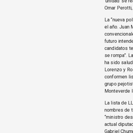
‘unidad’ se r
Omar Perotti, 
La “nueva pol
el año. Juan 
convencional
futuro intend
candidatos te
se rompa”. La
ha sido salud
Lorenzo y Ros
conformen lis
grupo pejotis
Monteverde l
La lista de L
nombres de to
“ministro des
actual diputa
Gabriel Chump