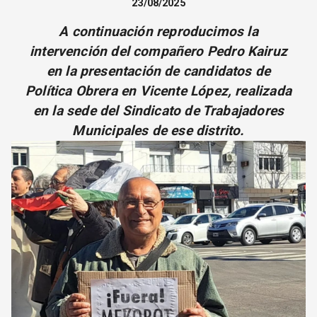
23/08/2025
CORREO DE LECTORES
A continuación reproducimos la
DEBATE
ARCHIVO
intervención del compañero Pedro Kairuz
DECLARACIONES
en la presentación de candidatos de
OPINIÓN
Política Obrera en Vicente López, realizada
ALTAMIRA RESPONDE
en la sede del Sindicato de Trabajadores
Política Obrera Revista
Municipales de ese distrito.
CONTACTO