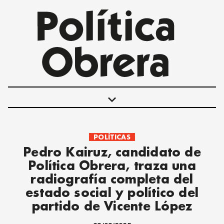
keyboard_arrow_down
POLÍTICAS
POLÍTICAS
Pedro Kairuz, candidato de
INTERNACIONALES
Política Obrera, traza una
MOVIMIENTO OBRERO
radiografía completa del
MUJER
estado social y político del
ECONOMÍA
partido de Vicente López
SOCIEDAD Y CULTURA
JUVENTUD