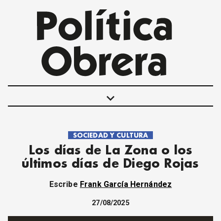
keyboard_arrow_down
SOCIEDAD Y CULTURA
POLÍTICAS
Los días de La Zona o los
INTERNACIONALES
últimos días de Diego Rojas
MOVIMIENTO OBRERO
MUJER
Escribe
Frank García Hernández
ECONOMÍA
SOCIEDAD Y CULTURA
27/08/2025
JUVENTUD