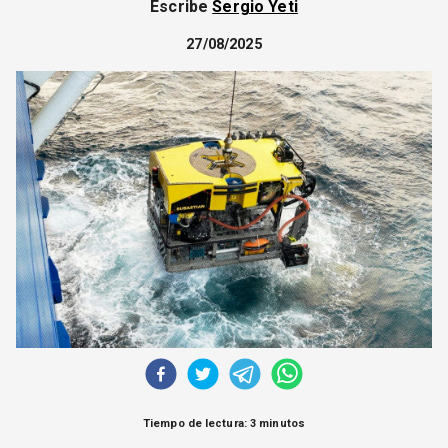
Escribe
Sergio Yeti
CORREO DE LECTORES
DEBATE
27/08/2025
ARCHIVO
DECLARACIONES
OPINIÓN
ALTAMIRA RESPONDE
Política Obrera Revista
CONTACTO
Tiempo de lectura: 3 minutos