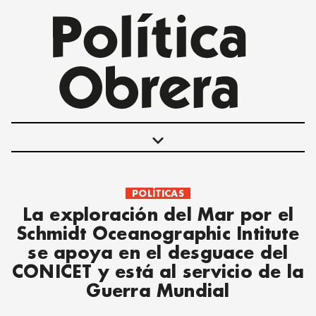
keyboard_arrow_down
POLÍTICAS
POLÍTICAS
La exploración del Mar por el
INTERNACIONALES
Schmidt Oceanographic Intitute
MOVIMIENTO OBRERO
se apoya en el desguace del
MUJER
CONICET y está al servicio de la
ECONOMÍA
Guerra Mundial
SOCIEDAD Y CULTURA
JUVENTUD