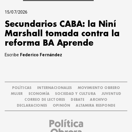
15/07/2026
Secundarios CABA: la Niní
Marshall tomada contra la
reforma BA Aprende
Escribe
Federico Fernández
POLÍTICAS
INTERNACIONALES
MOVIMIENTO OBRERO
MUJER
ECONOMÍA
SOCIEDAD Y CULTURA
JUVENTUD
CORREO DE LECTORES
DEBATE
ARCHIVO
DECLARACIONES
OPINIÓN
ALTAMIRA RESPONDE