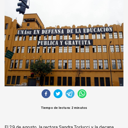
CORREO DE LECTORES
DEBATE
ARCHIVO
DECLARACIONES
OPINIÓN
ALTAMIRA RESPONDE
Política Obrera Revista
CONTACTO
Tiempo de lectura: 2 minutos
El 29 de agosto, la rectora Sandra Torlucci y la decana