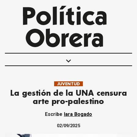
keyboard_arrow_down
JUVENTUD
POLÍTICAS
La gestión de la UNA censura
INTERNACIONALES
arte pro-palestino
MOVIMIENTO OBRERO
MUJER
Escribe
Iara Bogado
ECONOMÍA
SOCIEDAD Y CULTURA
02/09/2025
JUVENTUD