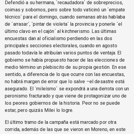
Defendió a su hermana, ´recaudadora´ de sobreprecios,
coimas y sobornos, pero sobre todo vaticinó un ´empate
técnico´ para el domingo, cuando semanas atrás hablaba
de ´arrasar´, ´pintar de violeta´ la provincia y ponerle ´el
último clavo en el cajón´ al kirchnerismo. Las últimas
encuestas dan al oficialismo perdiendo en las dos
principales secciones electorales, cuando en agosto
pasado todavía le atribuían varios puntos de ventaja. El
gobierno se había propuesto hacer de las elecciones de
medio término un plebiscito de su propia gestión. En ese
sentido, a diferencia de lo que ocurre con las encuestas,
no habrá margen de error que lo salve –el desastre está
asegurado. El ´mileísmo´ se expondrá a una derrota con un
peronismo fracturado y que viene de protagonizar uno de
los peores gobiernos de la historia. Peor no se puede
estar, pero quizás Milei lo logre.
El último tramo de la campaña está marcado por otra
corrida, además de las que se vieron en Moreno, en este