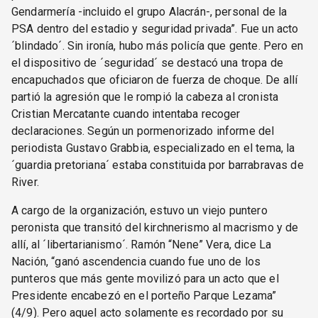
Gendarmería -incluido el grupo Alacrán-, personal de la
PSA dentro del estadio y seguridad privada”. Fue un acto
´blindado´. Sin ironía, hubo más policía que gente. Pero en
el dispositivo de ´seguridad´ se destacó una tropa de
encapuchados que oficiaron de fuerza de choque. De allí
partió la agresión que le rompió la cabeza al cronista
Cristian Mercatante cuando intentaba recoger
declaraciones. Según un pormenorizado informe del
periodista Gustavo Grabbia, especializado en el tema, la
´guardia pretoriana´ estaba constituida por barrabravas de
River.
A cargo de la organización, estuvo un viejo puntero
peronista que transitó del kirchnerismo al macrismo y de
allí, al ´libertarianismo´. Ramón “Nene” Vera, dice La
Nación, “ganó ascendencia cuando fue uno de los
punteros que más gente movilizó para un acto que el
Presidente encabezó en el porteño Parque Lezama”
(4/9). Pero aquel acto solamente es recordado por su