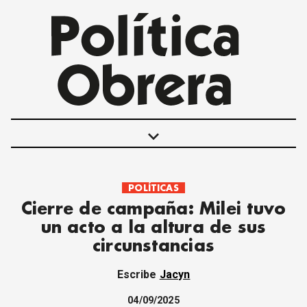
keyboard_arrow_down
POLÍTICAS
POLÍTICAS
Cierre de campaña: Milei tuvo
INTERNACIONALES
un acto a la altura de sus
MOVIMIENTO OBRERO
circunstancias
MUJER
ECONOMÍA
Escribe
Jacyn
SOCIEDAD Y CULTURA
JUVENTUD
04/09/2025