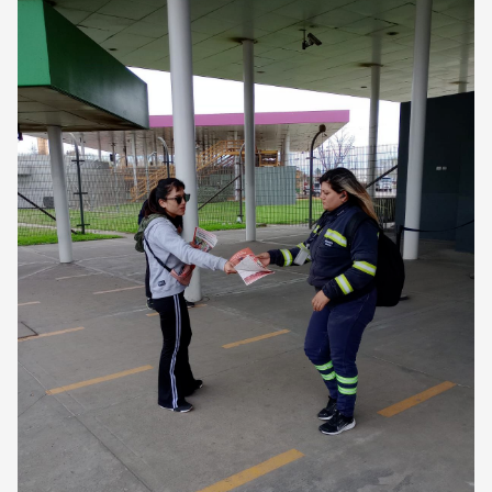
CORREO DE LECTORES
DEBATE
ARCHIVO
DECLARACIONES
OPINIÓN
ALTAMIRA RESPONDE
Política Obrera Revista
CONTACTO