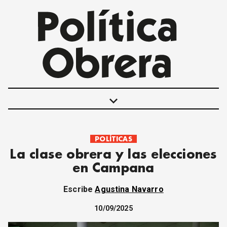
keyboard_arrow_down
POLÍTICAS
POLÍTICAS
La clase obrera y las elecciones
INTERNACIONALES
en Campana
MOVIMIENTO OBRERO
MUJER
Escribe
Agustina Navarro
ECONOMÍA
SOCIEDAD Y CULTURA
10/09/2025
JUVENTUD