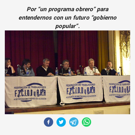
CORREO DE LECTORES
Por “un programa obrero” para
DEBATE
entendernos con un futuro “gobierno
ARCHIVO
popular”.
DECLARACIONES
OPINIÓN
ALTAMIRA RESPONDE
Política Obrera Revista
CONTACTO