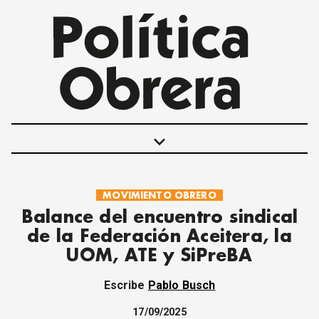
keyboard_arrow_down
MOVIMIENTO OBRERO
POLÍTICAS
Balance del encuentro sindical
INTERNACIONALES
de la Federación Aceitera, la
MOVIMIENTO OBRERO
UOM, ATE y SiPreBA
MUJER
ECONOMÍA
Escribe
Pablo Busch
SOCIEDAD Y CULTURA
JUVENTUD
17/09/2025