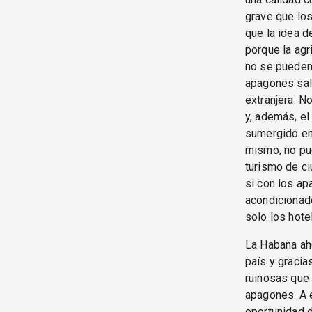
grave que lo
que la idea d
porque la agr
no se pueden 
apagones sal
extranjera. No
y, además, el
sumergido en
mismo, no pu
turismo de ci
si con los ap
acondicionado
solo los hote
La Habana ah
país y gracia
ruinosas que 
apagones. A e
oportunidad d