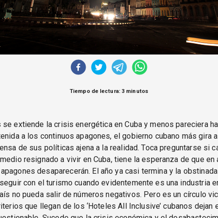
Tiempo de lectura: 3 minutos
se extiende la crisis energética en Cuba y menos pareciera h
enida a los continuos apagones, el gobierno cubano más gira a
ensa de sus políticas ajena a la realidad. Toca preguntarse si
medio resignado a vivir en Cuba, tiene la esperanza de que en 
apagones desaparecerán. El año ya casi termina y la obstinada
seguir con el turismo cuando evidentemente es una industria e
aís no pueda salir de números negativos. Pero es un círculo vic
iterios que llegan de los ‘Hoteles All Inclusive’ cubanos dejan 
uestionable. Sucede que la crisis económica y el desabastecim