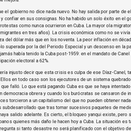
e el gobierno no dice nada nuevo. No hay salida por parte de el
r y confiar en sus consignas. No ha habido un solo éxito en el 
rotestas como nunca ocurrieron en Cuba. La mayor ola migrator
migrantes en tres años). La crisis económica como no se viví
lza del dólar más que en los noventa. La peor inflación en décad
lo superada por la del Periodo Especial y un descenso en la pa
 jamás había tenido la Cuba post-1959: en el mandato de Canel
ipación electoral a 62%.
sería injusto decir que esta crisis es culpa de ese Díaz-Canel, 
 Ellos en todo caso son los ejecutores de un sistema quebrado:
 que falló. Lo que está pagando Cuba es que se haya intentado 
n democracia obrera y cuando los burócratas se cansaron de in
onces torcieron a un capitalismo del que no pueden obtener nad
ís subdesarrollado que tras tomar sucesivos paquetes de medi
haya salido adelante. Es cierto, el bloqueo yanqui existe, pero 
banos quienes más daño le hacen hoy a Cuba. La situación es t
regunta si tanto desastre no será planificado con el objetivo de 