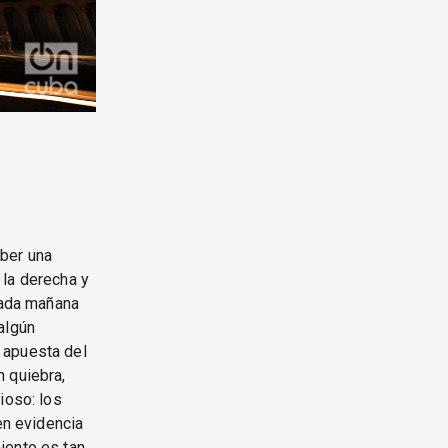
aber una
 la derecha y
 cada mañana
algún
 apuesta del
n quiebra,
ioso: los
en evidencia
iento es tan