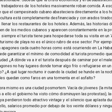
s trabajadores de los hoteles masivamente roban comida. A es
e que el campesinado cubano abasteciera directamente a los ho
icultura está completamente desfinanciada y con arados tirad
llenar los restaurantes de los hoteles. Además, las historias d
en de los medios cubanos y aparecen constantemente en la p
 siempre el turista tiene para hospedarse toda su visita en un ‘Al
 turismo de playa no es el único rubro de ese sector. Por ejempl
 apagones cada cuatro horas como está ocurriendo en La Haba
ede garantizar el mínimo de comodidad al turista promedio que
udad ¿A dónde va a ir el turista después de caminar por el ma
agones no hay lugares donde tomar algo frío o refugiarse en un 
? ¿A qué lugar nocturno ir cuando la ciudad se hunde en la noch
les quedan como faros en una tormenta en el asfalto?
ora mismo es una ciudad posmortem. Vacía de jóvenes (la mita
s a ello el gobierno ha visto cómo disminuyen las protestas); l
ya perdieron todo atractivo vintage y el silencio que aplasta du
llo, salarios promedio por debajo de los veinte dólares y ning
e mejora.