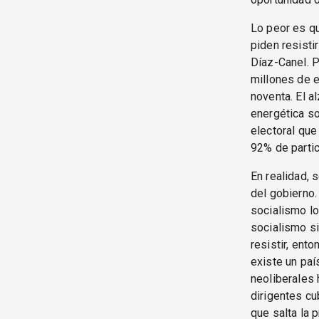
Lo peor es qu
piden resisti
Díaz-Canel. P
millones de e
noventa. El a
energética so
electoral que
92% de partic
En realidad, 
del gobierno.
socialismo lo
socialismo si
resistir, ent
existe un pa
neoliberales 
dirigentes cu
que salta la p