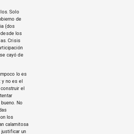
los. Solo
gobierno de
ia (dos
a desde los
as. Crisis
rticipación
 se cayó de
tampoco lo es
 y no es el
construir el
tentar
a bueno. No
das
son los
an calamitosa
justificar un