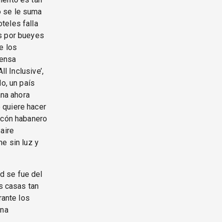
o se le suma
teles falla
os por bueyes
e los
rensa
l Inclusive’,
o, un país
na ahora
 quiere hacer
lecón habanero
aire
e sin luz y
d se fue del
as casas tan
rante los
una