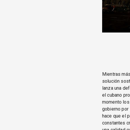
Mientras más 
solución sost
lanza una def
el cubano pro
momento los 
gobierno por 
hace que el p
constantes cr
una calidad c