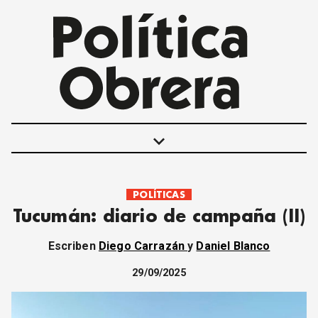
keyboard_arrow_down
POLÍTICAS
POLÍTICAS
Tucumán: diario de campaña (II)
INTERNACIONALES
MOVIMIENTO OBRERO
Escriben
Diego Carrazán
y
Daniel Blanco
MUJER
ECONOMÍA
29/09/2025
SOCIEDAD Y CULTURA
JUVENTUD