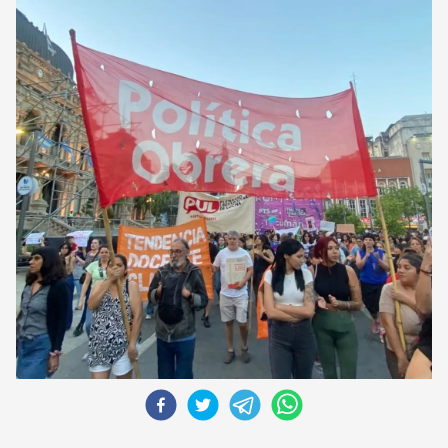
CORREO DE LECTORES
DEBATE
ARCHIVO
DECLARACIONES
OPINIÓN
ALTAMIRA RESPONDE
Política Obrera Revista
CONTACTO