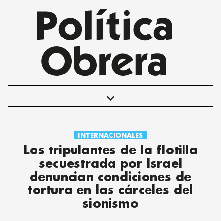
keyboard_arrow_down
INTERNACIONALES
POLÍTICAS
Los tripulantes de la flotilla
INTERNACIONALES
secuestrada por Israel
MOVIMIENTO OBRERO
denuncian condiciones de
MUJER
tortura en las cárceles del
ECONOMÍA
sionismo
SOCIEDAD Y CULTURA
JUVENTUD