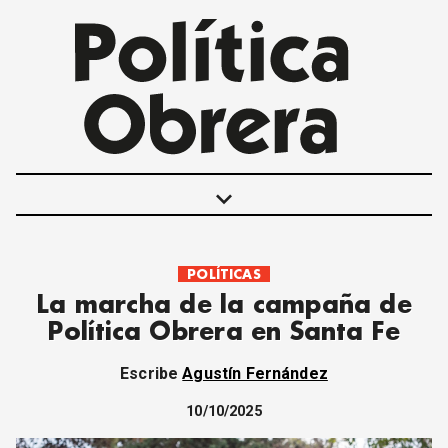
keyboard_arrow_down
POLÍTICAS
POLÍTICAS
La marcha de la campaña de
INTERNACIONALES
Política Obrera en Santa Fe
MOVIMIENTO OBRERO
MUJER
Escribe
Agustín Fernández
ECONOMÍA
SOCIEDAD Y CULTURA
10/10/2025
JUVENTUD