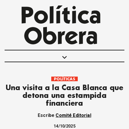
keyboard_arrow_down
POLÍTICAS
POLÍTICAS
Una visita a la Casa Blanca que
INTERNACIONALES
detona una estampida
MOVIMIENTO OBRERO
financiera
MUJER
ECONOMÍA
Escribe
Comité Editorial
SOCIEDAD Y CULTURA
JUVENTUD
14/10/2025