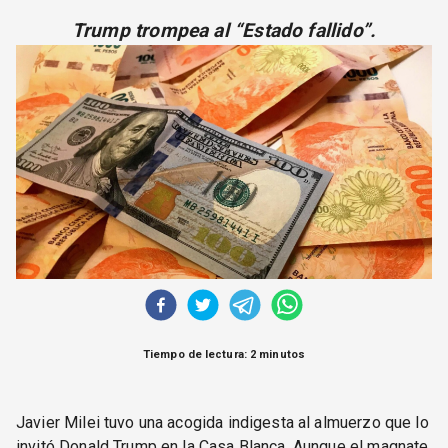
CORREO DE LECTORES
Trump trompea al “Estado fallido”.
DEBATE
ARCHIVO
DECLARACIONES
OPINIÓN
ALTAMIRA RESPONDE
Política Obrera Revista
CONTACTO
Tiempo de lectura: 2 minutos
Javier Milei tuvo una acogida indigesta al almuerzo que lo
invitó Donald Trump en la Casa Blanca. Aunque el magnate