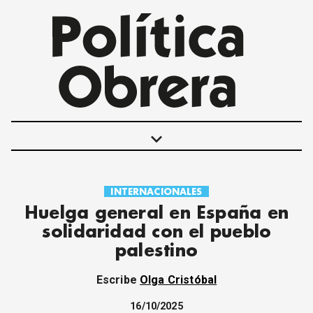
keyboard_arrow_down
INTERNACIONALES
POLÍTICAS
Huelga general en España en
INTERNACIONALES
solidaridad con el pueblo
MOVIMIENTO OBRERO
palestino
MUJER
ECONOMÍA
Escribe
Olga Cristóbal
SOCIEDAD Y CULTURA
JUVENTUD
16/10/2025