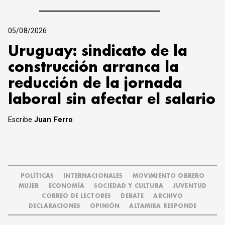
05/08/2026
Uruguay: sindicato de la
construcción arranca la
reducción de la jornada
laboral sin afectar el salario
Escribe
Juan Ferro
POLÍTICAS
INTERNACIONALES
MOVIMIENTO OBRERO
MUJER
ECONOMÍA
SOCIEDAD Y CULTURA
JUVENTUD
CORREO DE LECTORES
DEBATE
ARCHIVO
DECLARACIONES
OPINIÓN
ALTAMIRA RESPONDE