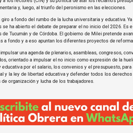
 y a los rectores (CIN) y su política de atar los reclamos presup
entaria y, luego, al triunfo del peronismo en las elecciones.
giro a fondo del rumbo de la lucha universitaria y educativa. Y
 se ha abierto el debate de preparar el no inicio del 2026. Es e
s de Tucumán y de Córdoba. El gobierno de Milei pretende avan
s a fondo y a eso apuntan los diferentes proyectos de reforma
 impulsar una agenda de plenarios, asambleas, congresos, co
s, orientado a impulsar el no inicio como expresión de la hue
y educativa por el salario, los convenios y el presupuesto, para 
al y la ley de libertad educativa y defender todos los derechos
de organización y lucha de los trabajadores.