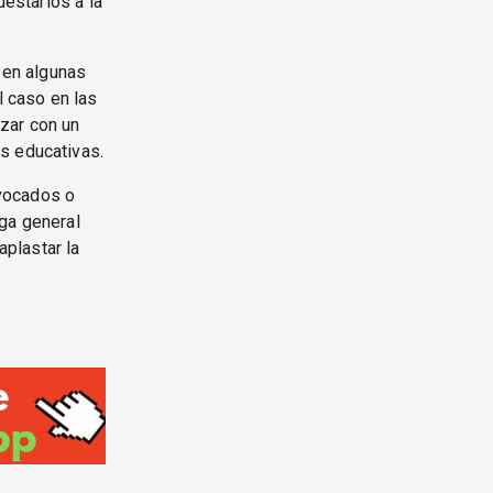
uestarios a la
a en algunas
l caso en las
zar con un
s educativas.
nvocados o
lga general
aplastar la