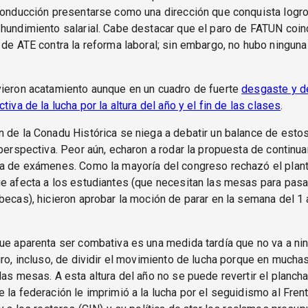
conducción presentarse como una dirección que conquista logro
hundimiento salarial. Cabe destacar que el paro de FATUN coin
 de ATE contra la reforma laboral; sin embargo, no hubo ninguna
vieron acatamiento aunque en un cuadro de fuerte
desgaste y d
tiva de la lucha por la altura del año y el fin de las clases
.
 de la Conadu Histórica se niega a debatir un balance de esto
 perspectiva. Peor aún, echaron a rodar la propuesta de continu
ma de exámenes. Como la mayoría del congreso rechazó el plan
e afecta a los estudiantes (que necesitan las mesas para pasa
becas), hicieron aprobar la moción de parar en la semana del 1 
ue aparenta ser combativa es una medida tardía que no va a nin
gro, incluso, de dividir el movimiento de lucha porque en mucha
las mesas. A esta altura del año no se puede revertir el planch
 la federación le imprimió a la lucha por el seguidismo al Frent