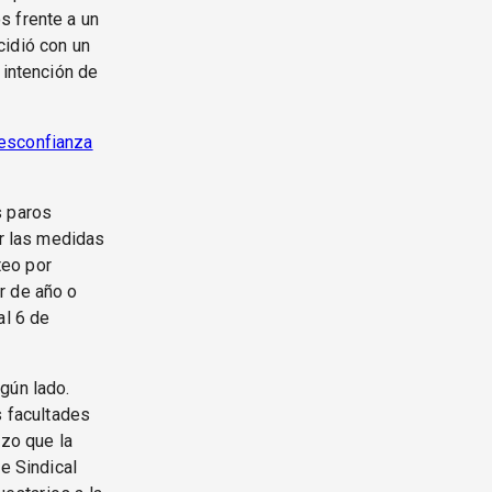
s frente a un
cidió con un
 intención de
esconfianza
s paros
ar las medidas
teo por
r de año o
al 6 de
gún lado.
s facultades
azo que la
e Sindical