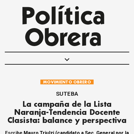
keyboard_arrow_down
MOVIMIENTO OBRERO
POLÍTICAS
INTERNACIONALES
SUTEBA
MOVIMIENTO OBRERO
La campaña de la Lista
MUJER
Naranja-Tendencia Docente
ECONOMÍA
Clasista: balance y perspectiva
SOCIEDAD Y CULTURA
JUVENTUD
Escribe
Mauro Triulzi (candidato a Sec. General por la