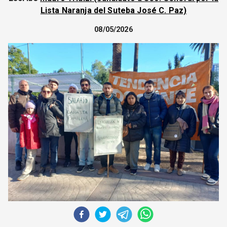
CORREO DE LECTORES
Lista Naranja del Suteba José C. Paz)
DEBATE
08/05/2026
ARCHIVO
DECLARACIONES
OPINIÓN
ALTAMIRA RESPONDE
Política Obrera Revista
CONTACTO