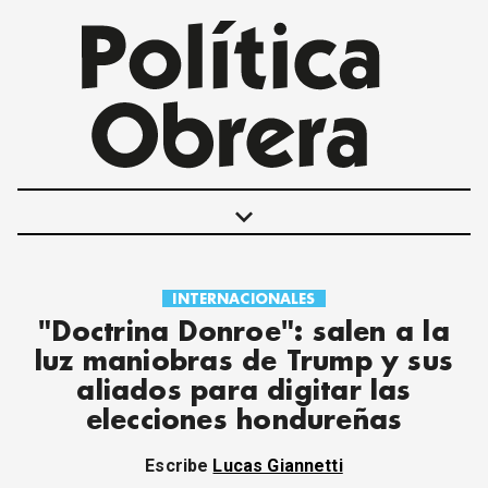
keyboard_arrow_down
INTERNACIONALES
POLÍTICAS
"Doctrina Donroe": salen a la
INTERNACIONALES
luz maniobras de Trump y sus
MOVIMIENTO OBRERO
aliados para digitar las
MUJER
elecciones hondureñas
ECONOMÍA
SOCIEDAD Y CULTURA
Escribe
Lucas Giannetti
JUVENTUD