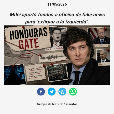
CORREO DE LECTORES
11/05/2026
DEBATE
Milei aportó fondos a oficina de fake news
ARCHIVO
para "extirpar a la izquierda".
DECLARACIONES
OPINIÓN
ALTAMIRA RESPONDE
Política Obrera Revista
CONTACTO
Tiempo de lectura: 6 minutos