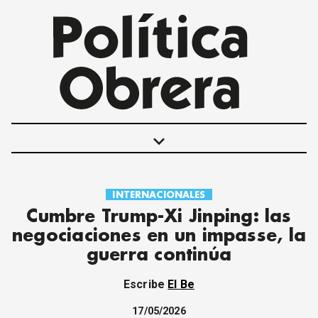
keyboard_arrow_down
INTERNACIONALES
POLÍTICAS
Cumbre Trump-Xi Jinping: las
INTERNACIONALES
negociaciones en un impasse, la
MOVIMIENTO OBRERO
guerra continúa
MUJER
ECONOMÍA
Escribe
El Be
SOCIEDAD Y CULTURA
JUVENTUD
17/05/2026