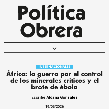
keyboard_arrow_down
INTERNACIONALES
POLÍTICAS
África: la guerra por el control
INTERNACIONALES
de los minerales críticos y el
MOVIMIENTO OBRERO
brote de ébola
MUJER
ECONOMÍA
Escribe
Aldana González
SOCIEDAD Y CULTURA
JUVENTUD
19/05/2026