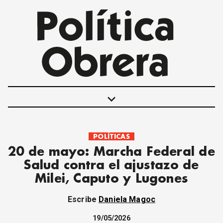
keyboard_arrow_down
POLÍTICAS
POLÍTICAS
20 de mayo: Marcha Federal de
INTERNACIONALES
Salud contra el ajustazo de
MOVIMIENTO OBRERO
Milei, Caputo y Lugones
MUJER
ECONOMÍA
Escribe
Daniela Magoc
SOCIEDAD Y CULTURA
JUVENTUD
19/05/2026