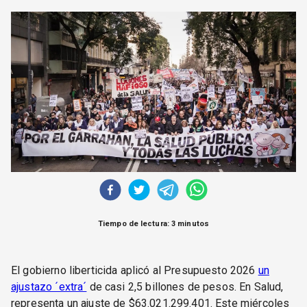
CORREO DE LECTORES
DEBATE
ARCHIVO
DECLARACIONES
OPINIÓN
ALTAMIRA RESPONDE
Política Obrera Revista
CONTACTO
Tiempo de lectura: 3 minutos
El gobierno liberticida aplicó al Presupuesto 2026
un
ajustazo ´extra´
de casi 2,5 billones de pesos. En Salud,
representa un ajuste de $63.021.299.401. Este miércoles