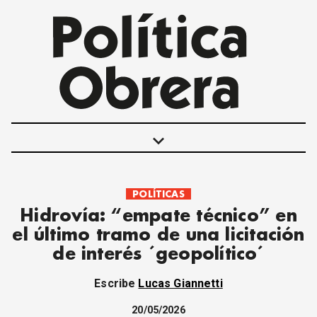
keyboard_arrow_down
POLÍTICAS
POLÍTICAS
Hidrovía: “empate técnico” en
INTERNACIONALES
el último tramo de una licitación
MOVIMIENTO OBRERO
de interés ´geopolítico´
MUJER
ECONOMÍA
Escribe
Lucas Giannetti
SOCIEDAD Y CULTURA
JUVENTUD
20/05/2026