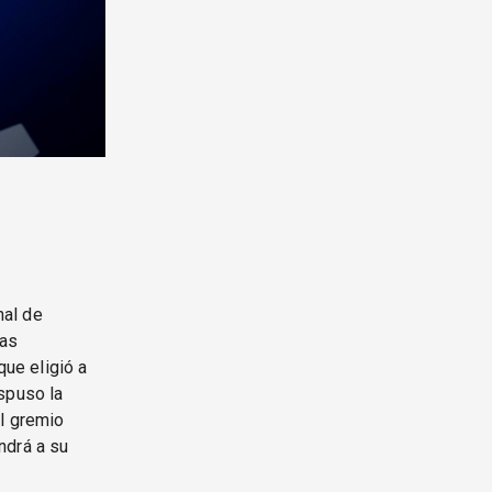
nal de
las
ue eligió a
spuso la
El gremio
endrá a su