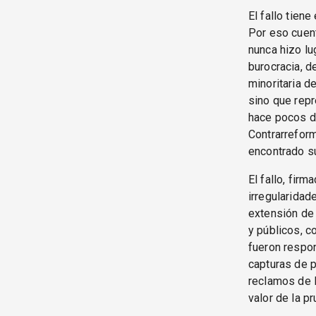
El fallo tien
Por eso cuent
nunca hizo lu
burocracia, d
minoritaria d
sino que repr
hace pocos dí
Contrarreform
encontrado su
El fallo, fir
irregularidad
extensión de 
y públicos, c
fueron respon
capturas de p
reclamos de l
valor de la p