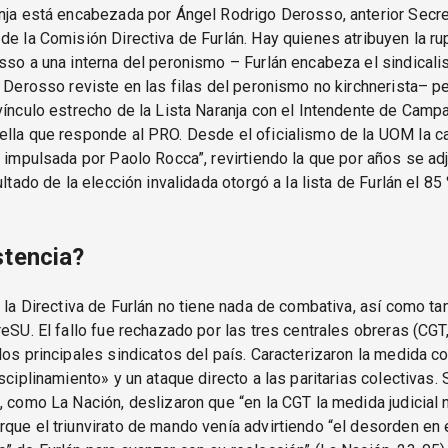
nja está encabezada por Ángel Rodrigo Derosso, anterior Secre
de la Comisión Directiva de Furlán. Hay quienes atribuyen la ru
sso a una interna del peronismo – Furlán encabeza el sindical
y Derosso reviste en las filas del peronismo no kirchnerista– 
vínculo estrecho de la Lista Naranja con el Intendente de Camp
lla que responde al PRO. Desde el oficialismo de la UOM la ca
a impulsada por Paolo Rocca”, revirtiendo la que por años se ad
ultado de la elección invalidada otorgó a la lista de Furlán el 85
stencia?
e la Directiva de Furlán no tiene nada de combativa, así como 
reSU. El fallo fue rechazado por las tres centrales obreras (CGT
los principales sindicatos del país. Caracterizaron la medida 
isciplinamiento» y un ataque directo a las paritarias colectivas.
, como La Nación, deslizaron que “en la CGT la medida judicial
que el triunvirato de mando venía advirtiendo “el desorden en 