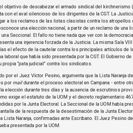
e el objetivo de descabezar el armado sindical del kirchnerismo 
a con el aval silencioso de los dirigentes de la CGT. La Justici
gar a los reclamos de las listas clasistas contra los atropellos 
esconoce una elección nacional, a partir de un reclamo de una li
e una Seccional. El fallo no tiene nada que ver con la democracia
esenta una injerencia forzada de la Justicia. La misma Sala VII
as el efecto de la cautelar contra los principales artículos de l
a laboral que había sido presentada por la CGT. El Gobierno de 
 propia “pata judicial” contra los sindicatos.
mado por el Juez Víctor Pesino, argumenta que la Lista Naranja d
es por
mail
durante el proceso electoral en Campana - entre otr
la elección durante tres días y la ausencia de escrutinios provi
omo exige el estatuto de la UOM y el decreto reglamentario 46
didas por la Junta Electoral. La Seccional de la UOM había pr
antalla de la respuesta de la desestimación de la Junta Elector
a Lista Naranja, confirmadas ante Escribano. El Juez Pesino d
rueba presentada por la UOM.