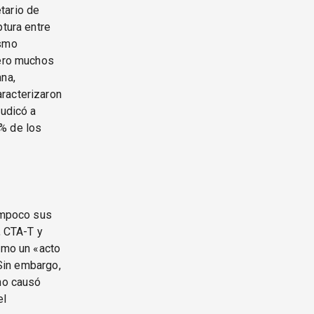
tario de
ptura entre
ismo
pero muchos
ana,
racterizaron
judicó a
 % de los
tampoco sus
, CTA-T y
como un «acto
 Sin embargo,
 no causó
el