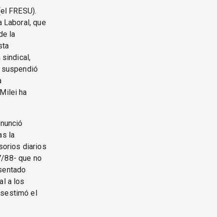
(el FRESU).
a Laboral, que
de la
sta
 sindical,
I suspendió
a
Milei ha
enunció
as la
sorios diarios
7/88- que no
esentado
al a los
esestimó el