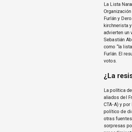
La Lista Nara
Organización 
Furlán y Dero
kirchnerista 
advierten un 
Sebastián Abe
como “la list
Furlán. El res
votos.
¿La resi
La política d
aliados del F
CTA-A) y por 
político de d
otras fuentes
sorpresas por