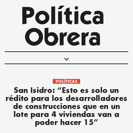
keyboard_arrow_down
POLÍTICAS
POLÍTICAS
San Isidro: “Esto es solo un
INTERNACIONALES
rédito para los desarrolladores
MOVIMIENTO OBRERO
de construcciones que en un
MUJER
lote para 4 viviendas van a
ECONOMÍA
poder hacer 15”
SOCIEDAD Y CULTURA
JUVENTUD