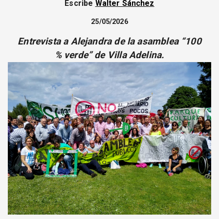
Escribe
Walter Sánchez
CORREO DE LECTORES
DEBATE
25/05/2026
ARCHIVO
Entrevista a Alejandra de la asamblea “100
DECLARACIONES
% verde” de Villa Adelina.
OPINIÓN
ALTAMIRA RESPONDE
Política Obrera Revista
CONTACTO