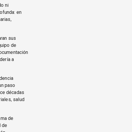
o ni
rofunda: en
arias,
aran sus
quipo de
documentación
dería a
idencia
 un paso
hace décadas
riales, salud
tema de
l de