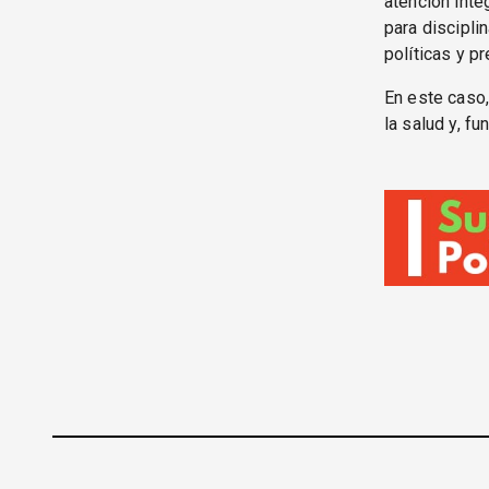
atención inte
para discipli
políticas y p
En este caso,
la salud y, f