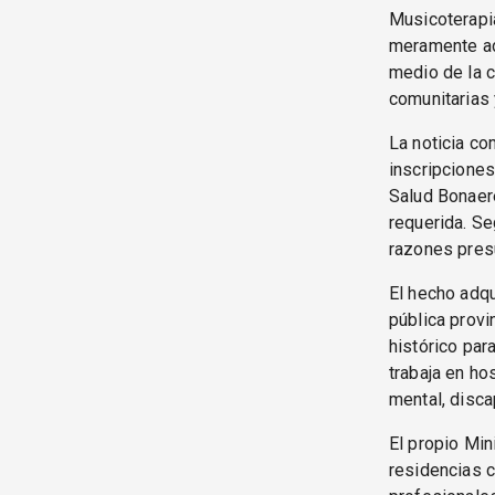
Musicoterapia
meramente adm
medio de la cr
comunitarias 
La noticia c
inscripcione
Salud Bonaer
requerida. Se
razones pres
El hecho adqu
pública provi
histórico par
trabaja en hos
mental, disca
El propio Min
residencias c