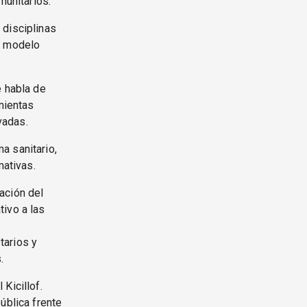
munitarios.
 disciplinas
l modelo
e habla de
amientas
vadas.
a sanitario,
mativas.
ación del
tivo a las
s
tarios y
.
Kicillof.
ública frente