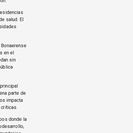
ón.
residencias
de salud. El
esidades
S Bonaerense
s en el
edan sin
ública
principal
ena parte de
upos impacta
críticas.
mpos donde la
odesarrollo,