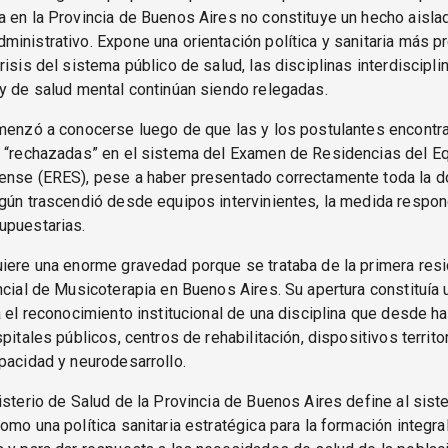
 en la Provincia de Buenos Aires no constituye un hecho aislad
inistrativo. Expone una orientación política y sanitaria más p
isis del sistema público de salud, las disciplinas interdisciplin
y de salud mental continúan siendo relegadas.
omenzó a conocerse luego de que las y los postulantes encontr
s “rechazadas” en el sistema del Examen de Residencias del E
ense (ERES), pese a haber presentado correctamente toda la 
gún trascendió desde equipos intervinientes, la medida respon
upuestarias.
iere una enorme gravedad porque se trataba de la primera res
ncial de Musicoterapia en Buenos Aires. Su apertura constituía
a el reconocimiento institucional de una disciplina que desde 
pitales públicos, centros de rehabilitación, dispositivos territo
pacidad y neurodesarrollo.
isterio de Salud de la Provincia de Buenos Aires define al sis
omo una política sanitaria estratégica para la formación integra