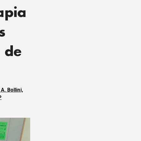
apia
s
a de
. Bollini,
P