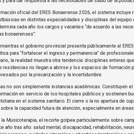
 y para dar respuesta a las necesidades de salud de la poblaci
rmación oficial del ERES Bonaerense 2026, el sistema incluye 
tbásicas en distintas especialidades y disciplinas del equipo 
etermina cada año los cargos y vacantes “de acuerdo a las nec
ias bonaerenses”.
 mientras el gobierno provincial presenta públicamente al ERE
tica para “fortalecer el ingreso y permanencia” de profesionale
ario, la realidad muestra otra tendencia: disciplinas enteras qu
 residencias no llegan a abrirse y los espacios de formación p
avesados por la precarización y la incertidumbre.
as no son simplemente instancias académicas. Constituyen el 
rmación en servicio de los hospitales públicos y sostienen bu
otidiana en el sistema sanitario. El cierre o la no apertura de c
sobre la capacidad futura de atención, especialmente en áreas 
 la Musicoterapia, el recorte golpea particularmente sobre ca
 año tras año: salud mental, discapacidad, rehabilitación, neur