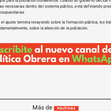
gral para la población bonaerense. Cuando un gobierno decide n
nas necesarias dentro del sistema público, está definiendo pri
resupuestarias.
 el ajuste termina recayendo sobre la formación pública, los tr
undamentalmente, sobre la atención de la población.
Más de
POLÍTICAS