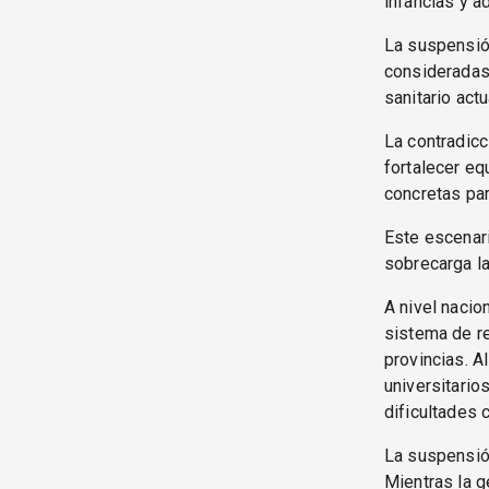
infancias y a
La suspensión
consideradas 
sanitario actu
La contradicc
fortalecer eq
concretas pa
Este escenari
sobrecarga la
A nivel nacio
sistema de re
provincias. A
universitari
dificultades 
La suspensión
Mientras la g