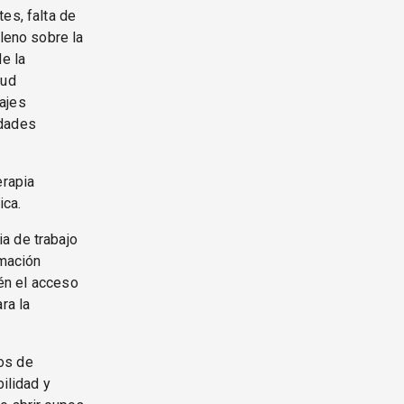
es, falta de
lleno sobre la
e la
lud
ajes
idades
erapia
ica.
a de trabajo
rmación
ién el acceso
ra la
os de
bilidad y