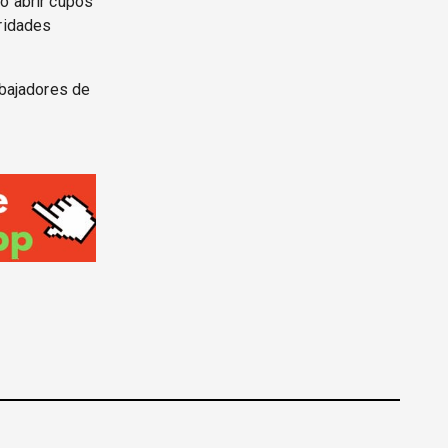
o abrir cupos
oridades
abajadores de