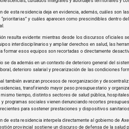
dolescencias, cuidados integrales y abordajes territoriales y co
 de esta residencia deja en evidencia, además, cuáles son las
“prioritarias” y cuáles aparecen como prescindibles dentro de
al.
ión resulta evidente: mientras desde los discursos oficiales s
uipos interdisciplinarios y ampliar derechos en salud, las herr
ra formar esos equipos son recortadas o directamente desacti
o se da además en un contexto de deterioro general del sistem
boral, deterioro salarial y precarización de las condiciones for
nal también avanzan procesos de reorganización y descentraliz
sidencias, transfiriendo mayor peso presupuestario y organiza
l mismo tiempo, distintos sectores de salud pública, hospitale
os y programas sociales vienen denunciando recortes presupues
crecientes para sostener prestaciones y dispositivos sanitarios
 de esta residencia interpela directamente al gobierno de Axel 
estión provincial sostiene un discurso de defensa de la salud p