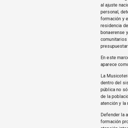
al ajuste nac
personal, det
formación y e
residencia de
bonaerense y 
comunitarios
presupuestar
En este marco
aparece como 
La Musicotera
dentro del si
pública no só
de la poblaci
atención y la 
Defender la 
formación pro