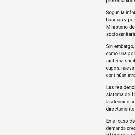
profesionales
Según la info
básicas y pos
Ministerio d
sociosanitar
Sin embargo,
como una polí
sistema sanit
cupos, nuevas
continúan atr
Las residenci
sistema de fo
la atención c
directamente 
En el caso de
demanda crece