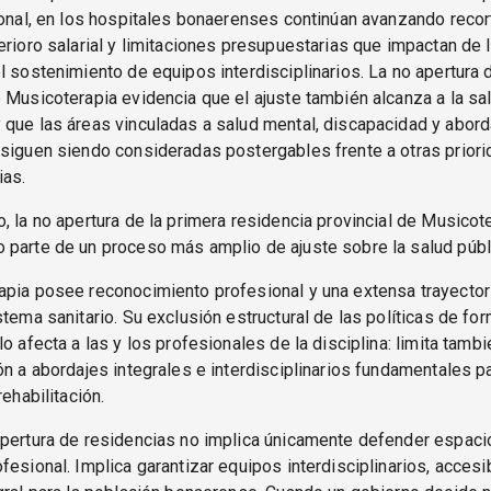
ional, en los hospitales bonaerenses continúan avanzando recort
erioro salarial y limitaciones presupuestarias que impactan de 
l sostenimiento de equipos interdisciplinarios. La no apertura d
 Musicoterapia evidencia que el ajuste también alcanza a la sa
que las áreas vinculadas a salud mental, discapacidad y abord
 siguen siendo consideradas postergables frente a otras prior
ias.
, la no apertura de la primera residencia provincial de Musicot
parte de un proceso más amplio de ajuste sobre la salud públ
pia posee reconocimiento profesional y una extensa trayectori
stema sanitario. Su exclusión estructural de las políticas de fo
lo afecta a las y los profesionales de la disciplina: limita tamb
ón a abordajes integrales e interdisciplinarios fundamentales pa
rehabilitación.
apertura de residencias no implica únicamente defender espaci
fesional. Implica garantizar equipos interdisciplinarios, accesi