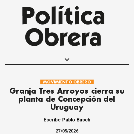
keyboard_arrow_down
MOVIMIENTO OBRERO
POLÍTICAS
Granja Tres Arroyos cierra su
INTERNACIONALES
planta de Concepción del
MOVIMIENTO OBRERO
Uruguay
MUJER
ECONOMÍA
Escribe
Pablo Busch
SOCIEDAD Y CULTURA
JUVENTUD
27/05/2026