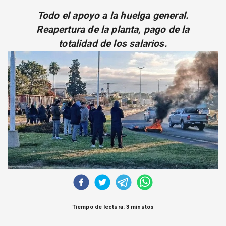
CORREO DE LECTORES
Todo el apoyo a la huelga general.
DEBATE
Reapertura de la planta, pago de la
ARCHIVO
totalidad de los salarios.
DECLARACIONES
OPINIÓN
ALTAMIRA RESPONDE
Política Obrera Revista
CONTACTO
Tiempo de lectura: 3 minutos