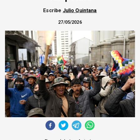
CORREO DE LECTORES
Escribe
Julio Quintana
DEBATE
ARCHIVO
27/05/2026
DECLARACIONES
OPINIÓN
ALTAMIRA RESPONDE
Política Obrera Revista
CONTACTO