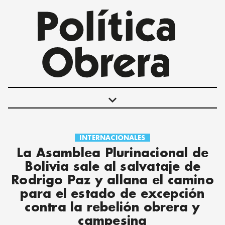
keyboard_arrow_down
INTERNACIONALES
POLÍTICAS
La Asamblea Plurinacional de
INTERNACIONALES
Bolivia sale al salvataje de
MOVIMIENTO OBRERO
Rodrigo Paz y allana el camino
MUJER
para el estado de excepción
ECONOMÍA
contra la rebelión obrera y
SOCIEDAD Y CULTURA
campesina
JUVENTUD