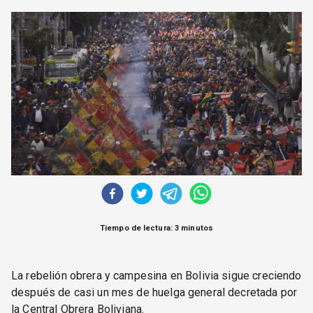
CORREO DE LECTORES
DEBATE
ARCHIVO
DECLARACIONES
OPINIÓN
ALTAMIRA RESPONDE
Política Obrera Revista
CONTACTO
Tiempo de lectura: 3 minutos
La rebelión obrera y campesina en Bolivia sigue creciendo
después de casi un mes de huelga general decretada por
la Central Obrera Boliviana.