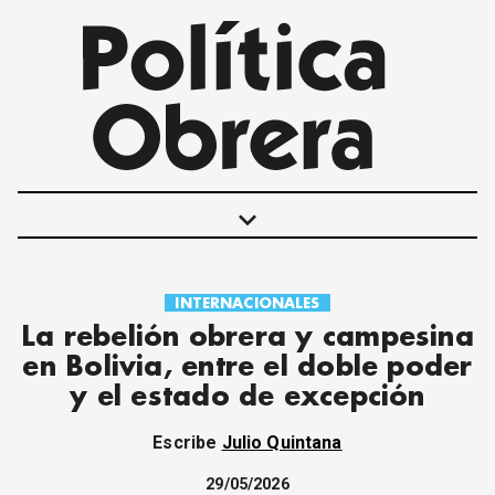
keyboard_arrow_down
INTERNACIONALES
POLÍTICAS
La rebelión obrera y campesina
INTERNACIONALES
en Bolivia, entre el doble poder
MOVIMIENTO OBRERO
y el estado de excepción
MUJER
ECONOMÍA
Escribe
Julio Quintana
SOCIEDAD Y CULTURA
JUVENTUD
29/05/2026