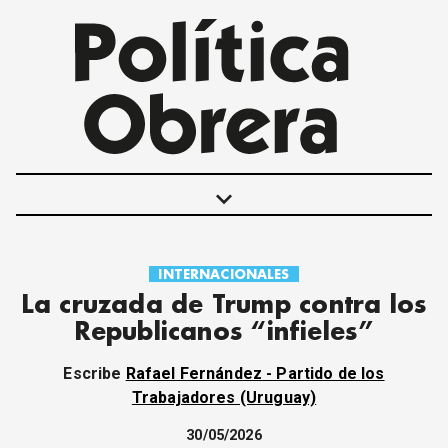
keyboard_arrow_down
INTERNACIONALES
POLÍTICAS
La cruzada de Trump contra los
INTERNACIONALES
Republicanos “infieles”
MOVIMIENTO OBRERO
MUJER
Escribe
Rafael Fernández - Partido de los
ECONOMÍA
Trabajadores (Uruguay)
SOCIEDAD Y CULTURA
30/05/2026
JUVENTUD