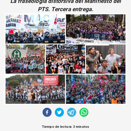
La fraseología distorsiva del Manifiesto del
CORREO DE LECTORES
PTS. Tercera entrega.
DEBATE
ARCHIVO
DECLARACIONES
OPINIÓN
ALTAMIRA RESPONDE
Política Obrera Revista
CONTACTO
Tiempo de lectura: 3 minutos