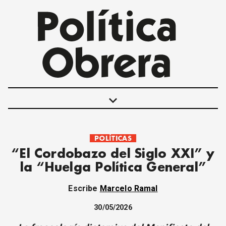
keyboard_arrow_down
POLÍTICAS
POLÍTICAS
“El Cordobazo del Siglo XXI” y
INTERNACIONALES
la “Huelga Política General”
MOVIMIENTO OBRERO
MUJER
Escribe
Marcelo Ramal
ECONOMÍA
SOCIEDAD Y CULTURA
30/05/2026
JUVENTUD