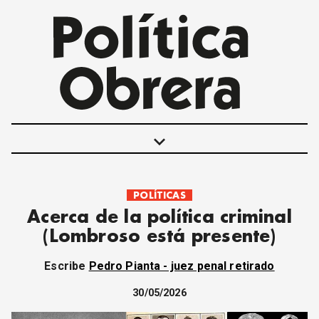
keyboard_arrow_down
POLÍTICAS
POLÍTICAS
Acerca de la política criminal
INTERNACIONALES
(Lombroso está presente)
MOVIMIENTO OBRERO
MUJER
Escribe
Pedro Pianta - juez penal retirado
ECONOMÍA
SOCIEDAD Y CULTURA
30/05/2026
JUVENTUD