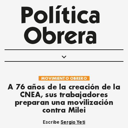
keyboard_arrow_down
MOVIMIENTO OBRERO
POLÍTICAS
A 76 años de la creación de la
INTERNACIONALES
CNEA, sus trabajadores
MOVIMIENTO OBRERO
preparan una movilización
MUJER
contra Milei
ECONOMÍA
SOCIEDAD Y CULTURA
Escribe
Sergio Yeti
JUVENTUD