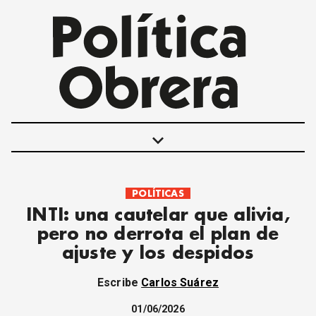
keyboard_arrow_down
POLÍTICAS
POLÍTICAS
INTI: una cautelar que alivia,
INTERNACIONALES
pero no derrota el plan de
MOVIMIENTO OBRERO
ajuste y los despidos
MUJER
ECONOMÍA
Escribe
Carlos Suárez
SOCIEDAD Y CULTURA
JUVENTUD
01/06/2026