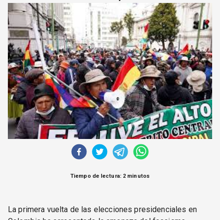
CORREO DE LECTORES
DEBATE
ARCHIVO
DECLARACIONES
OPINIÓN
ALTAMIRA RESPONDE
Política Obrera Revista
CONTACTO
Tiempo de lectura: 2 minutos
La primera vuelta de las elecciones presidenciales en