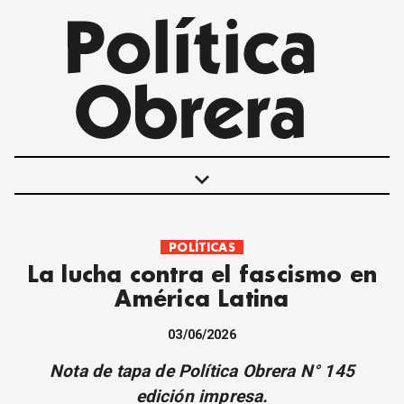
keyboard_arrow_down
POLÍTICAS
POLÍTICAS
La lucha contra el fascismo en
INTERNACIONALES
América Latina
MOVIMIENTO OBRERO
MUJER
03/06/2026
ECONOMÍA
Nota de tapa de Política Obrera N° 145
SOCIEDAD Y CULTURA
edición impresa.
JUVENTUD